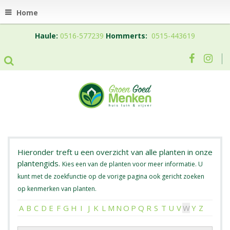
Home
Haule:
0516-577239
Hommerts:
0515-443619
Hieronder treft u een overzicht van alle planten in onze
plantengids.
Kies een van de planten voor meer informatie. U
kunt met de zoekfunctie op de vorige pagina ook gericht zoeken
op kenmerken van planten.
A
B
C
D
E
F
G
H
I
J
K
L
M
N
O
P
Q
R
S
T
U
V
W
Y
Z