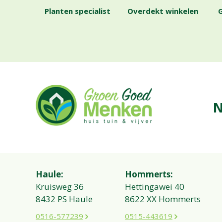
Planten specialist
Overdekt winkelen
G
N
Haule:
Hommerts:
Kruisweg 36
Hettingawei 40
8432 PS Haule
8622 XX Hommerts
0516-577239
0515-443619