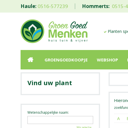
Haule:
0516-577239
Hommerts:
0515-
Planten spe
GROENGOEDKOOPJE
WEBSHOP
Vind uw plant
Hierond
zoekfunc
Wetenschappelijke naam:
A
Wis selectie