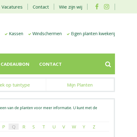
Vacatures
Contact
Wie zijn wij
Kassen
Windschermen
Eigen planten kwekerij
CADEAUBON
CONTACT
ek op tuintype
Mijn Planten
 een van de planten voor meer informatie. U kunt met de
P
Q
R
S
T
U
V
W
Y
Z