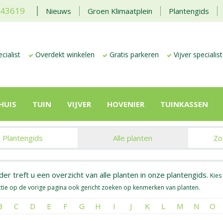
443619
Nieuws
Groen Klimaatplein
Plantengids
cialist
Overdekt winkelen
Gratis parkeren
Vijver specialist
HUIS
TUIN
VIJVER
HOVENIER
TUINKASSEN
Plantengids
Alle planten
Zo
er treft u een overzicht van alle planten in onze plantengids.
Kies
tie op de vorige pagina ook gericht zoeken op kenmerken van planten.
B
C
D
E
F
G
H
I
J
K
L
M
N
O