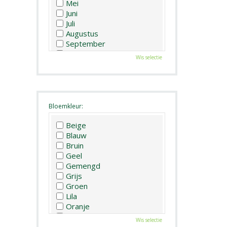
Mei
Juni
Juli
Augustus
September
Oktober
Wis selectie
November
December
Bloemkleur:
Beige
Blauw
Bruin
Geel
Gemengd
Grijs
Groen
Lila
Oranje
Paars
Wis selectie
Rood