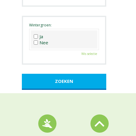
Roze
Wit
Zwart
Wintergroen:
Ja
Nee
Wis selectie