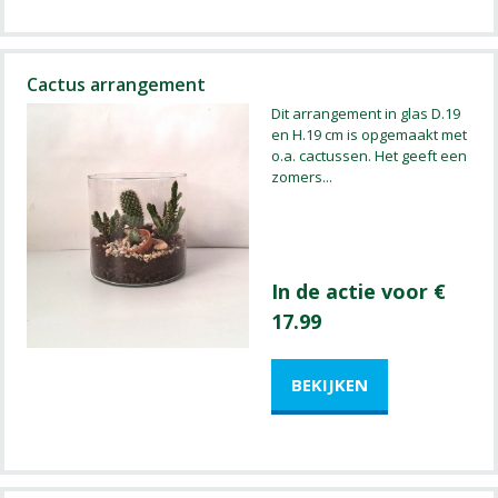
Cactus arrangement
Dit arrangement in glas D.19
en H.19 cm is opgemaakt met
o.a. cactussen. Het geeft een
zomers
...
In de actie voor €
17.99