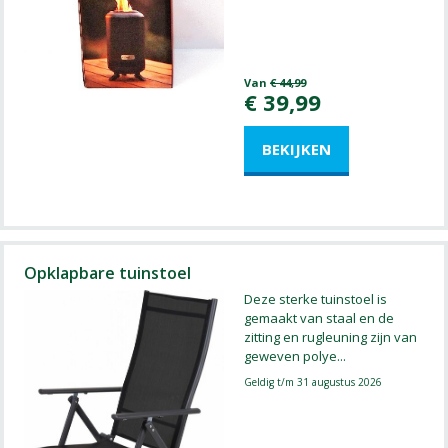
Van
€
44
,
99
€
39
,
99
Opklapbare tuinstoel
Deze sterke tuinstoel is
gemaakt van staal en de
zitting en rugleuning zijn van
geweven polye
...
Geldig t/m 31 augustus 2026