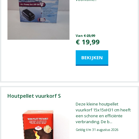
Van
€
23
,
99
€
19
,
99
Houtpellet vuurkorf S
Deze kleine houtpellet
vuurkorf 15x15xH31 cm heeft
een schone en efficiënte
verbranding. De b
...
Geldig t/m 31 augustus 2026