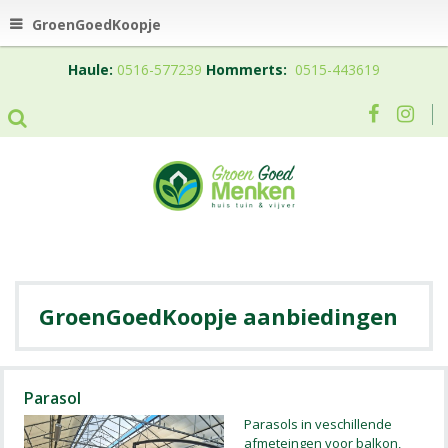
GroenGoedKoopje
Haule:
0516-577239
Hommerts:
0515-443619
aanbiedingen
Parasol
Parasols in veschillende
afmeteingen voor balkon,