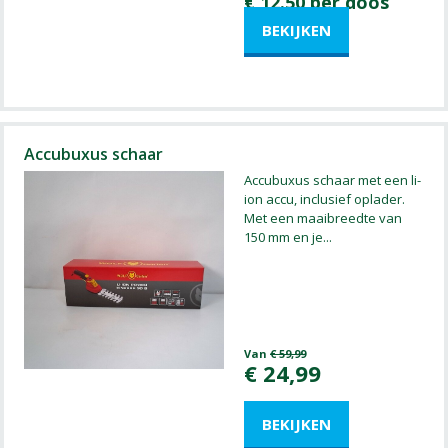
€ 12.50 per doos
Accubuxus schaar
Accubuxus schaar met een li-
ion accu, inclusief oplader.
Met een maaibreedte van
150 mm en je
...
Van
€
59
,
99
€
24
,
99