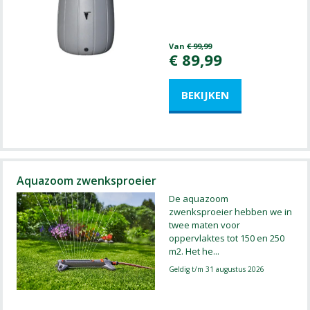
Van
€
99
,
99
€
89
,
99
Aquazoom zwenksproeier
De aquazoom
zwenksproeier hebben we in
twee maten voor
oppervlaktes tot 150 en 250
m2. Het he
...
Geldig t/m 31 augustus 2026