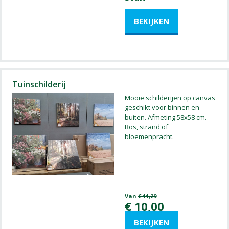
Tuinschilderij
Mooie schilderijen op canvas
geschikt voor binnen en
buiten. Afmeting 58x58 cm.
Bos, strand of
bloemenpracht.
Van
€
11
,
29
€
10
,
00