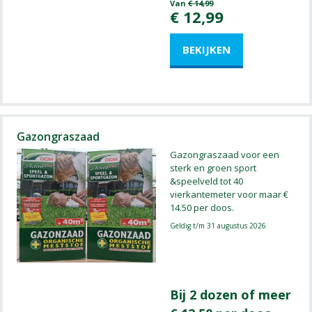
Van
€
14
,
99
€
12
,
99
Gazongraszaad
Gazongraszaad voor een
sterk en groen sport
&speelveld tot 40
vierkantemeter voor maar €
14.50 per doos.
Geldig t/m 31 augustus 2026
Bij 2 dozen of meer