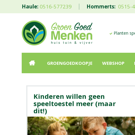
Haule:
0516-577239
Hommerts:
0515-
Planten spe
GROENGOEDKOOPJE
WEBSHOP
Kinderen willen geen
speeltoestel meer (maar
dit!)