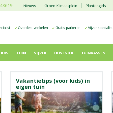
443619
Nieuws
Groen Klimaatplein
Plantengids
cialist
Overdekt winkelen
Gratis parkeren
Vijver specialist
HUIS
TUIN
VIJVER
HOVENIER
TUINKASSEN
Vakantietips (voor kids) in
eigen tuin