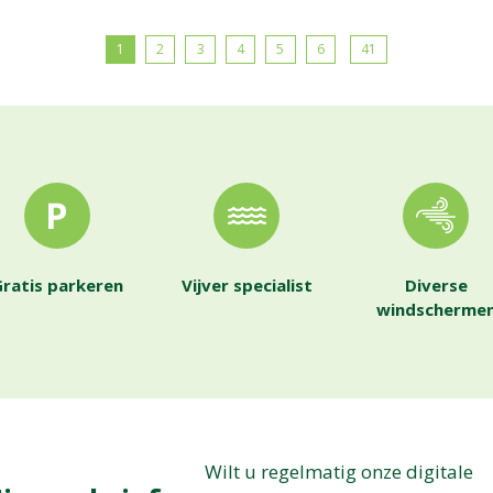
1
2
3
4
5
6
41
ratis parkeren
Vijver specialist
Diverse
windscherme
Wilt u regelmatig onze digitale