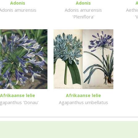
Adonis
Adonis
Adonis amurensis
Adonis amurensis
Aeth
'Pleniflora'
'
Afrikaanse lelie
Afrikaanse lelie
gapanthus 'Donau'
Agapanthus umbellatus