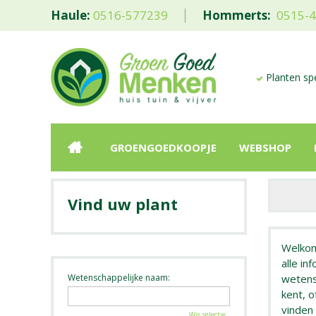
Haule:
0516-577239
Hommerts:
0515-
Planten spe
GROENGOEDKOOPJE
WEBSHOP
Vind uw plant
Welkom
alle in
Wetenschappelijke naam:
wetensc
kent, 
vinden 
Wis selectie