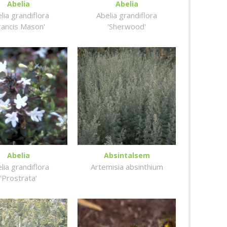
Abelia
Abelia
lia grandiflora
Abelia grandiflora
rancis Mason'
'Sherwood'
Abelia
Absintalsem
lia grandiflora
Artemisia absinthium
'Prostrata'