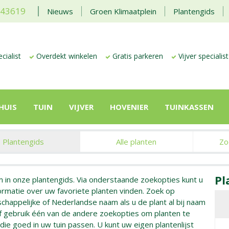
443619
Nieuws
Groen Klimaatplein
Plantengids
cialist
Overdekt winkelen
Gratis parkeren
Vijver specialist
HUIS
TUIN
VIJVER
HOVENIER
TUINKASSEN
Plantengids
Alle planten
Zo
Pl
 in onze plantengids. Via onderstaande zoekopties kunt u
formatie over uw favoriete planten vinden. Zoek op
happelijke of Nederlandse naam als u de plant al bij naam
of gebruik één van de andere zoekopties om planten te
die goed in uw tuin passen. U kunt uw eigen plantenlijst