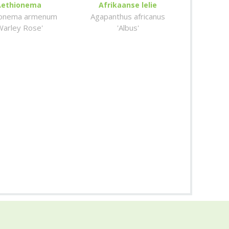
Aethionema
Afrikaanse lelie
ionema armenum
Agapanthus africanus
Warley Rose'
'Albus'