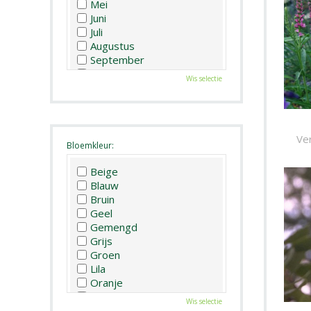
Mei
Juni
Juli
Augustus
September
Oktober
Wis selectie
November
December
Ve
Bloemkleur:
Beige
Blauw
Bruin
Geel
Gemengd
Grijs
Groen
Lila
Oranje
Paars
Wis selectie
Rood