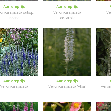
Aar-ereprijs
Aar-ereprijs
onica spicata subsp.
Veronica spicata
Ve
incana
'Barcarolle'
Aar-ereprijs
Aar-ereprijs
Veronica spicata
Veronica spicata 'Alba'
Veroni