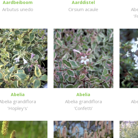
Aardbeiboom
Aarddistel
Arbutus unedo
Cirsium acaule
Abe
'F
Abelia
Abelia
Abelia grandiflora
Abelia grandiflora
Abe
'Hopley's'
'Confetti'