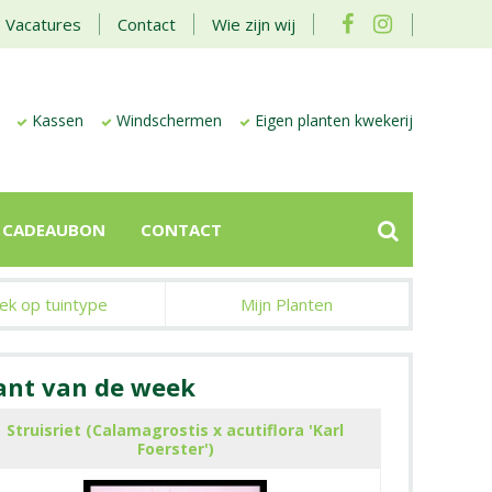
Vacatures
Contact
Wie zijn wij
Kassen
Windschermen
Eigen planten kwekerij
CADEAUBON
CONTACT
ek op tuintype
Mijn Planten
ant van de week
Struisriet (Calamagrostis x acutiflora 'Karl
Foerster')