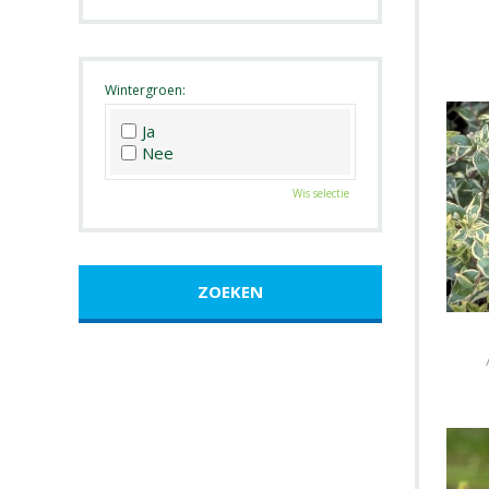
Roze
Wit
Zwart
Wintergroen:
Ja
Nee
Wis selectie