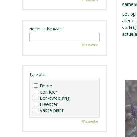
samenst
Let op:
allerle
verkri
Nederlandse naam:
actuel
Wis selectie
Type plant:
Boom
Conifeer
Een-tweejarig
Heester
Vaste plant
Wis selectie