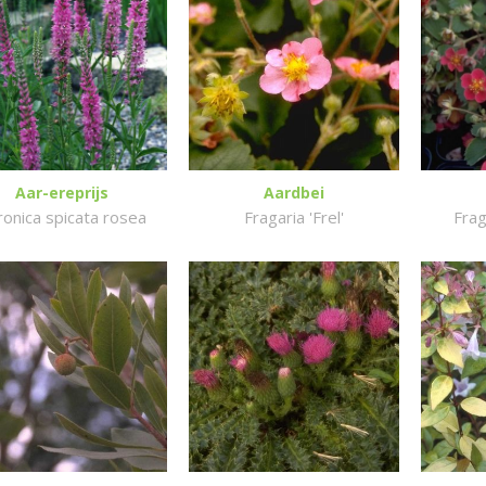
Aar-ereprijs
Aardbei
ronica spicata rosea
Fragaria 'Frel'
Frag