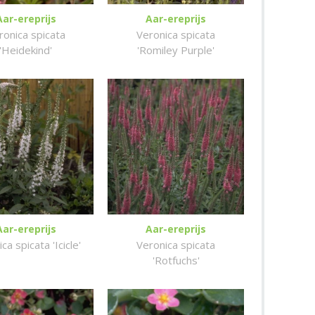
Aar-ereprijs
Aar-ereprijs
ronica spicata
Veronica spicata
'Heidekind'
'Romiley Purple'
Aar-ereprijs
Aar-ereprijs
ca spicata 'Icicle'
Veronica spicata
'Rotfuchs'