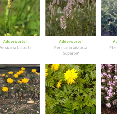
Adderwortel
Adderwortel
A
Persicaria bistorta
Persicaria bistorta
Pter
'Superba'