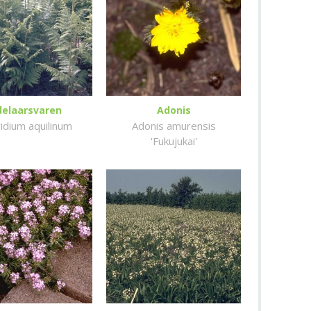
delaarsvaren
Adonis
idium aquilinum
Adonis amurensis
'Fukujukai'