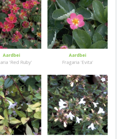
Aardbei
Aardbei
aria 'Red Ruby'
Fragaria 'Evita'