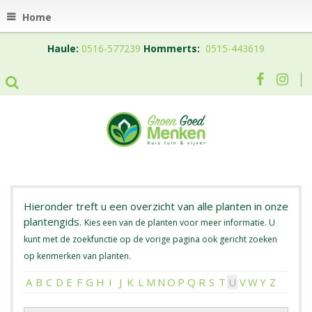
Home
Haule:
0516-577239
Hommerts:
0515-443619
Hieronder treft u een overzicht van alle planten in onze
plantengids.
Kies een van de planten voor meer informatie. U
kunt met de zoekfunctie op de vorige pagina ook gericht zoeken
op kenmerken van planten.
A
B
C
D
E
F
G
H
I
J
K
L
M
N
O
P
Q
R
S
T
U
V
W
Y
Z