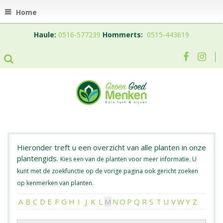
Home
Haule:
0516-577239
Hommerts:
0515-443619
Hieronder treft u een overzicht van alle planten in onze
plantengids.
Kies een van de planten voor meer informatie. U
kunt met de zoekfunctie op de vorige pagina ook gericht zoeken
op kenmerken van planten.
A
B
C
D
E
F
G
H
I
J
K
L
M
N
O
P
Q
R
S
T
U
V
W
Y
Z