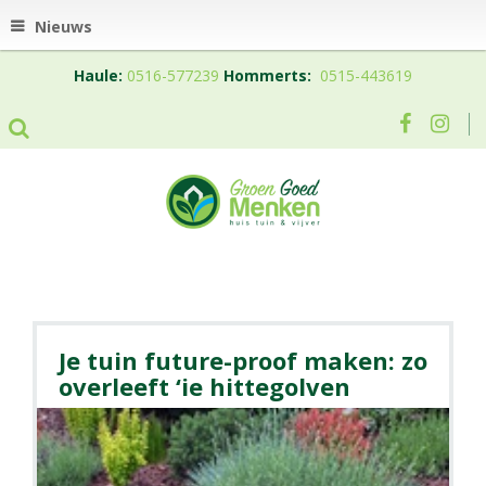
Nieuws
Haule:
0516-577239
Hommerts:
0515-443619
Je tuin future-proof maken: zo
overleeft ‘ie hittegolven