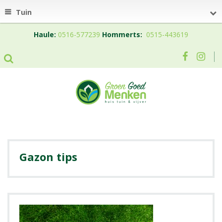
Tuin
Haule:
0516-577239
Hommerts:
0515-443619
Gazon tips