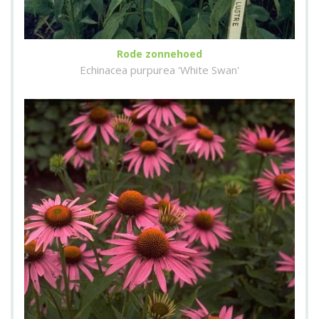
Rode zonnehoed
Echinacea purpurea 'White Swan'