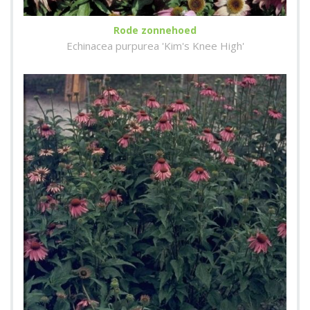
Rode zonnehoed
Echinacea purpurea 'Kim's Knee High'