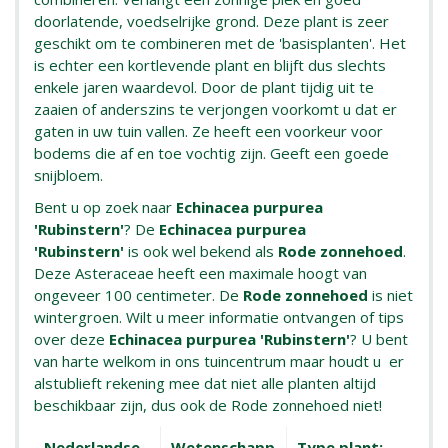
doorlatende, voedselrijke grond. Deze plant is zeer
geschikt om te combineren met de 'basisplanten'. Het
is echter een kortlevende plant en blijft dus slechts
enkele jaren waardevol. Door de plant tijdig uit te
zaaien of anderszins te verjongen voorkomt u dat er
gaten in uw tuin vallen. Ze heeft een voorkeur voor
bodems die af en toe vochtig zijn. Geeft een goede
snijbloem.
Bent u op zoek naar
Echinacea purpurea
'Rubinstern'
? De
Echinacea purpurea
'Rubinstern'
is ook wel bekend als
Rode zonnehoed
.
Deze Asteraceae heeft een maximale hoogt van
ongeveer 100 centimeter. De
Rode zonnehoed
is niet
wintergroen. Wilt u meer informatie ontvangen of tips
over deze
Echinacea purpurea 'Rubinstern'
? U bent
van harte welkom in ons tuincentrum maar houdt u er
alstublieft rekening mee dat niet alle planten altijd
beschikbaar zijn, dus ook de Rode zonnehoed niet!
Nederlandse
Wetenschapp
Type plant: