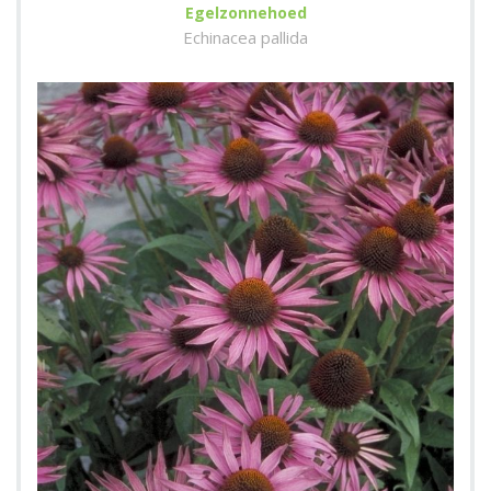
Egelzonnehoed
Echinacea pallida