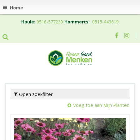
Home
Haule:
0516-577239
Hommerts:
0515-443619
Open zoekfilter
Voeg toe aan Mijn Planten