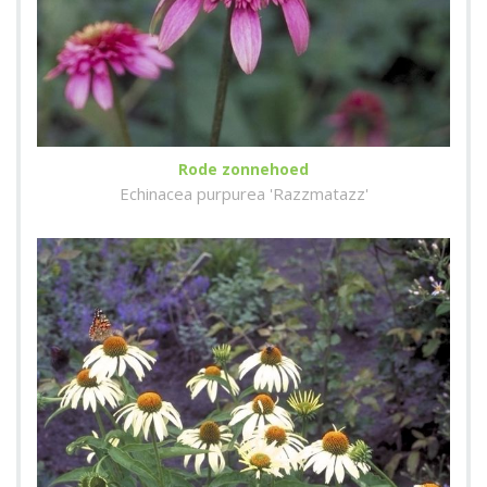
Rode zonnehoed
Echinacea purpurea 'Razzmatazz'