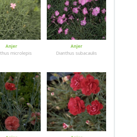
Anjer
Anjer
thus microlepis
Dianthus subacaulis