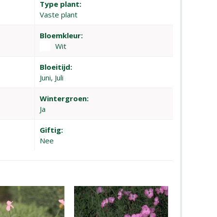
Type plant:
Vaste plant
Bloemkleur:
Wit
Bloeitijd:
Juni, Juli
Wintergroen:
Ja
Giftig:
Nee