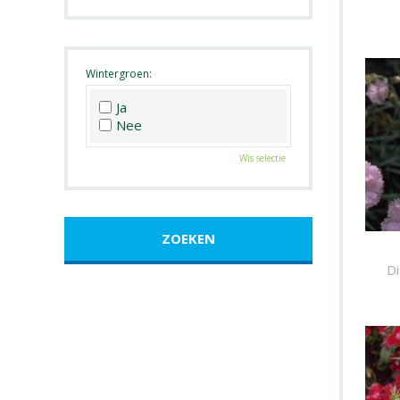
Roze
Wit
Zwart
Wintergroen:
Ja
Nee
Wis selectie
Di