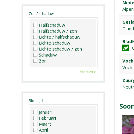
Nede
Alpen
Zon / schaduw:
Gesla
Halfschaduw
Diant
Halfschaduw / zon
Lichte / halfschaduw
Bladk
Lichte schaduw
Lichte schaduw / zon
Schaduw
Voch
Zon
Vocht
Wis selectie
Zuur
Neutr
Bloeitijd:
Soor
Januari
Februari
Maart
April