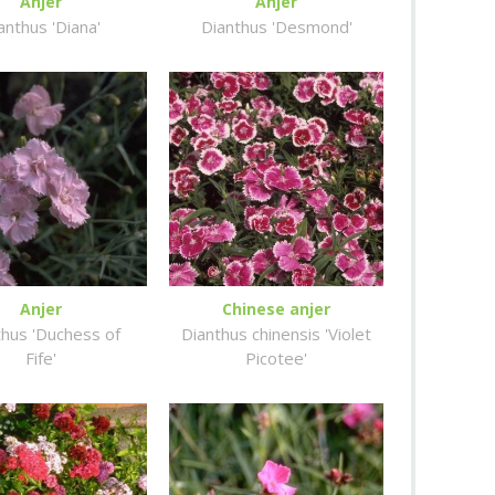
Anjer
Anjer
anthus 'Diana'
Dianthus 'Desmond'
Anjer
Chinese anjer
thus 'Duchess of
Dianthus chinensis 'Violet
Fife'
Picotee'