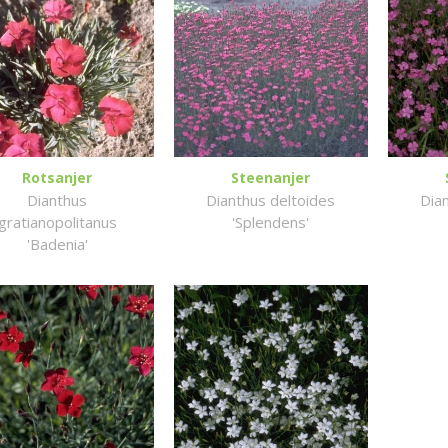
Rotsanjer
Steenanjer
Dianthus
Dianthus deltoides
Dia
gratianopolitanus
'Splendens'
'Badenia'