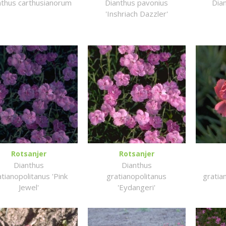
nthus carthusianorum
Dianthus pavonius
Dia
'Inshriach Dazzler'
Rotsanjer
Rotsanjer
Dianthus
Dianthus
atianopolitanus 'Pink
gratianopolitanus
gratia
Jewel'
'Eydangeri'