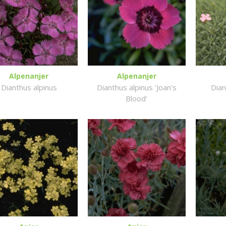
Alpenanjer
Alpenanjer
Dianthus alpinus
Dianthus alpinus 'Joan's
Dian
Blood'