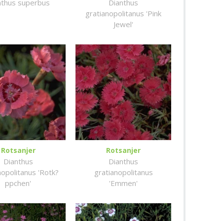
nthus superbus
Dianthus
gratianopolitanus 'Pink
Jewel'
Rotsanjer
Rotsanjer
Dianthus
Dianthus
nopolitanus 'Rotk?
gratianopolitanus
ppchen'
'Emmen'