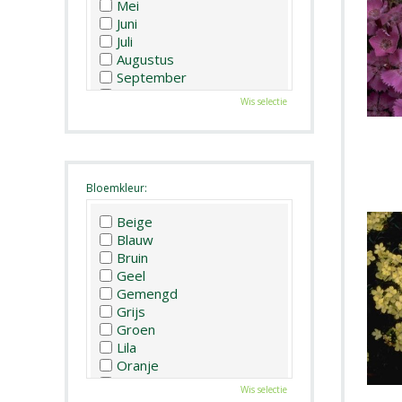
Mei
Juni
Juli
Augustus
September
Oktober
Wis selectie
November
December
Bloemkleur:
Beige
Blauw
Bruin
Geel
Gemengd
Grijs
Groen
Lila
Oranje
Paars
Wis selectie
Rood