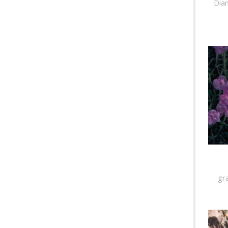
Dia
gr