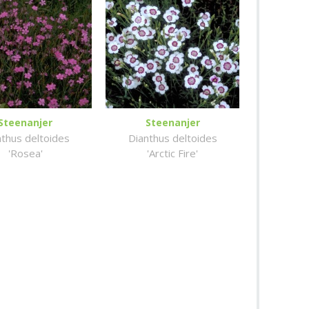
Steenanjer
Steenanjer
nthus deltoides
Dianthus deltoides
'Rosea'
'Arctic Fire'