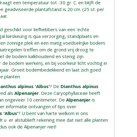
draagt een temperatuur tot -30 gr. C. en blijft de
e geadviseerde plantafstand is 20 cm. (25 st. per
baar.
end geschikt voor liefhebbers van een 'echte
gal kieskeurig is qua verzorging, standplaats en
een zonnige plek en een matig voedselrijke bodem.
aatregelen treffen om de grond vrij droog te
t de bodem kalkhoudend en stenig zijn
r de bodem werken), en bij voorkeur licht vochtig in
ajaar. Groeit bodembedekkend en laat zich goed
e planten.
ianthus alpinus 'Albus'
? De
Dianthus alpinus
end als
Alpenanjer
. Deze Caryophyllaceae heeft
an ongeveer 10 centimeter. De
Alpenanjer
is
er informatie ontvangen of tips over
s 'Albus'
? U bent van harte welkom in ons
 u er alstublieft rekening mee dat niet alle planten
, dus ook de Alpenanjer niet!