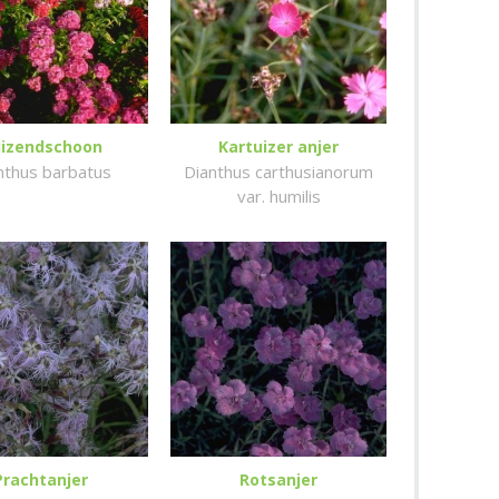
izendschoon
Kartuizer anjer
nthus barbatus
Dianthus carthusianorum
var. humilis
Prachtanjer
Rotsanjer