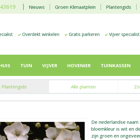
443619
Nieuws
Groen Klimaatplein
Plantengids
cialist
Overdekt winkelen
Gratis parkeren
Vijver specialist
HUIS
TUIN
VIJVER
HOVENIER
TUINKASSEN
Plantengids
Alle planten
Zo
De nederlandse naam 
bloemkleur is wit en de 
zijn groen en ongeve