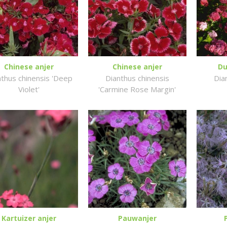
Chinese anjer
Chinese anjer
Du
nthus chinensis 'Deep
Dianthus chinensis
Dia
Violet'
'Carmine Rose Margin'
Kartuizer anjer
Pauwanjer