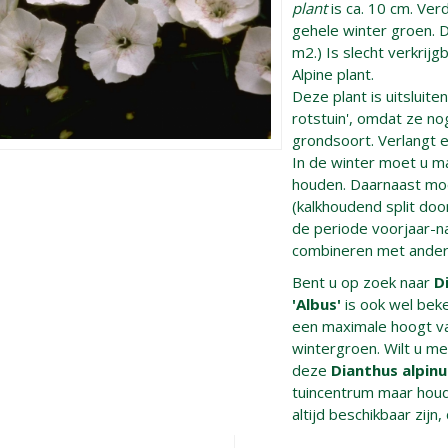
plant
is ca. 10 cm. Ver
gehele winter groen. D
m2.) Is slecht verkrijg
Alpine plant.
Deze plant is uitsluit
rotstuin', omdat ze no
grondsoort. Verlangt 
In de winter moet u m
houden. Daarnaast moe
(kalkhoudend split doo
de periode voorjaar-n
combineren met ander
Bent u op zoek naar
D
'Albus'
is ook wel bek
een maximale hoogt v
wintergroen. Wilt u me
deze
Dianthus alpinu
tuincentrum maar houdt
altijd beschikbaar zijn