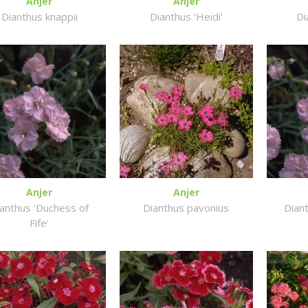
Anjer
Anjer
Dianthus knappii
Dianthus 'Heidi'
Di
Anjer
Anjer
anthus 'Duchess of
Dianthus pavonius
Dian
Fife'