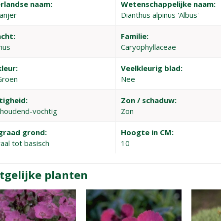
rlandse naam:
Wetenschappelijke naam:
anjer
Dianthus alpinus 'Albus'
cht:
Familie:
hus
Caryophyllaceae
leur:
Veelkleurig blad:
Groen
Nee
tigheid:
Zon / schaduw:
houdend-vochtig
Zon
graad grond:
Hoogte in CM:
aal tot basisch
10
tgelijke planten