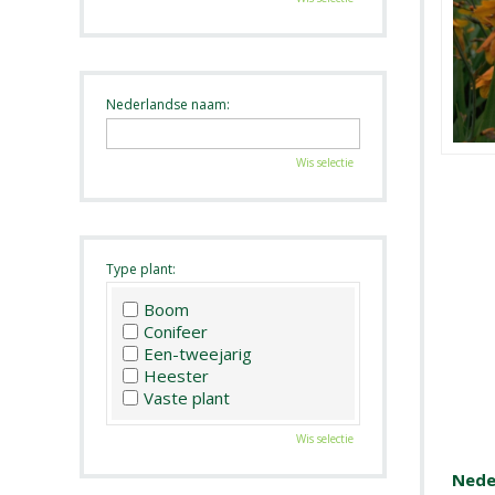
Nederlandse naam:
Wis selectie
Type plant:
Boom
Conifeer
Een-tweejarig
Heester
Vaste plant
Wis selectie
Nede