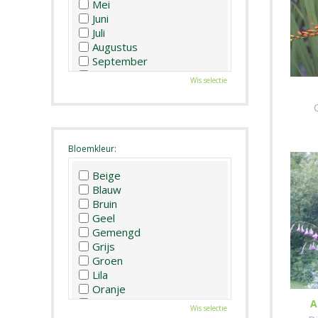
Mei
Juni
Juli
Augustus
September
Oktober
Wis selectie
November
December
Bloemkleur:
Beige
Blauw
Bruin
Geel
Gemengd
Grijs
Groen
Lila
Oranje
Paars
A
Wis selectie
Rood