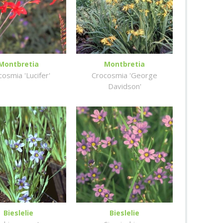
Montbretia
Montbretia
osmia 'Lucifer'
Crocosmia 'George
Davidson'
Bieslelie
Bieslelie