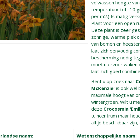
volwassen hoogte va
temperatuur tot -10 gr
per m2.) Is matig verkr
Plant voor een open r
Deze plant is zeer gesc
zonnige, warme plek o
van bomen en heesters
laat zich eenvoudig co
bescherming nodig te
moet u ervoor waken da
laat zich goed combin
Bent u op zoek naar
C
McKenzie'
is ook wel 
maximale hoogt van o
wintergroen. Wilt u me
deze
Crocosmia 'Emi
tuincentrum maar houdt
altijd beschikbaar zijn
rlandse naam:
Wetenschappelijke naam: