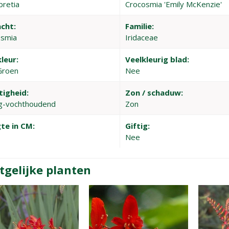
retia
Crocosmia 'Emily McKenzie'
cht:
Familie:
osmia
Iridaceae
leur:
Veelkleurig blad:
Groen
Nee
tigheid:
Zon / schaduw:
g-vochthoudend
Zon
te in CM:
Giftig:
Nee
tgelijke planten