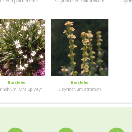
ierama pulcherrima
Sisyrinchium californicum
Sisyr
Bieslelie
Bieslelie
rinchium 'Mrs Spivey'
Sisyrinchium striatum