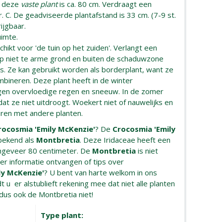
n deze
vaste plant
is ca. 80 cm. Verdraagt een
. C. De geadviseerde plantafstand is 33 cm. (7-9 st.
ijgbaar.
uimte.
hikt voor 'de tuin op het zuiden'. Verlangt een
p niet te arme grond en buiten de schaduwzone
. Ze kan gebruikt worden als borderplant, want ze
mbineren. Deze plant heeft in de winter
gen overvloedige regen en sneeuw. In de zomer
t ze niet uitdroogt. Woekert niet of nauwelijks en
eren met andere planten.
rocosmia 'Emily McKenzie'
? De
Crocosmia 'Emily
bekend als
Montbretia
. Deze Iridaceae heeft een
ngeveer 80 centimeter. De
Montbretia
is niet
er informatie ontvangen of tips over
ly McKenzie'
? U bent van harte welkom in ons
 u er alstublieft rekening mee dat niet alle planten
, dus ook de Montbretia niet!
Type plant: