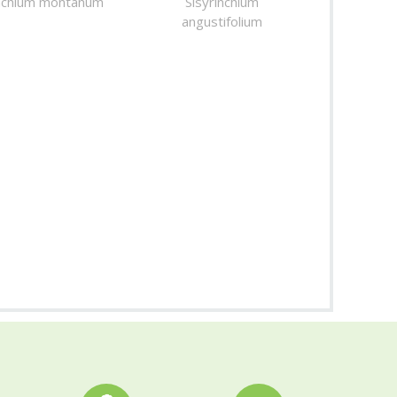
inchium montanum
Sisyrinchium
angustifolium