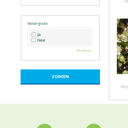
D
Roze
Wit
Zwart
Wintergroen:
Ja
Nee
Wis selectie
Sisy