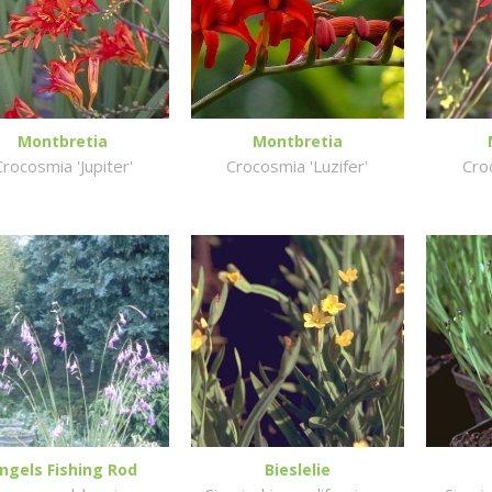
Montbretia
Montbretia
Crocosmia 'Jupiter'
Crocosmia 'Luzifer'
Croc
ngels Fishing Rod
Bieslelie