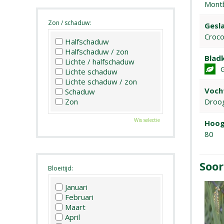
Montb
Zon / schaduw:
Gesla
Croc
Halfschaduw
Halfschaduw / zon
Bladk
Lichte / halfschaduw
Lichte schaduw
Lichte schaduw / zon
Voch
Schaduw
Droo
Zon
Wis selectie
Hoog
80
Soor
Bloeitijd:
Januari
Februari
Maart
April