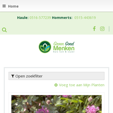
Home
Haule:
0516-577239
Hommerts:
0515-443619
Open zoekfilter
Voeg toe aan Mijn Planten