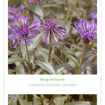
Bergcentaurie
Centaurea montana 'Coerulea'