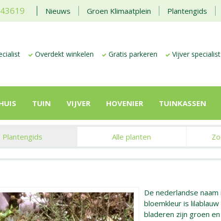
443619
Nieuws
Groen Klimaatplein
Plantengids
cialist
Overdekt winkelen
Gratis parkeren
Vijver specialist
HUIS
TUIN
VIJVER
HOVENIER
TUINKASSEN
Plantengids
Alle planten
Zo
De nederlandse naam 
bloemkleur is lilablauw 
bladeren zijn groen e