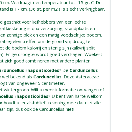
 5 cm. Verdraagt een temperatuur tot -15 gr. C. De
nd is 17 cm. (36 st. per m2.) Is slecht verkrijgbaar.
end geschikt voor liefhebbers van een 'echte
gal kieskeurig is qua verzorging, standplaats en
een zonnige plek en een matig voedselrijke bodem.
aatregelen treffen om de grond vrij droog te
de bodem kalkvrij en stenig zijn (kalkvrij split
). Enige droogte wordt goed verdragen. Woekert
laat zich goed combineren met andere planten.
arduncellus rhaponticoides
? De
Carduncellus
k wel bekend als
Carduncellus
. Deze Asteraceae
ogt van ongeveer 5 centimeter.
iet wintergroen. Wilt u meer informatie ontvangen of
cellus rhaponticoides
? U bent van harte welkom
r houdt u er alstublieft rekening mee dat niet alle
aar zijn, dus ook de Carduncellus niet!