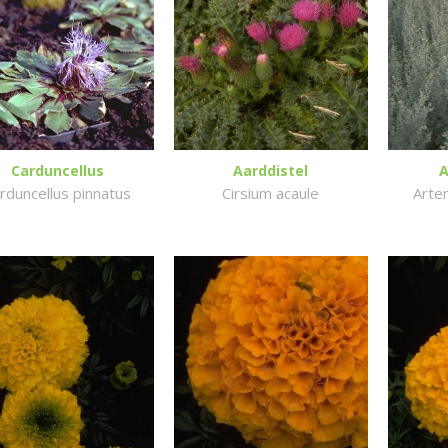
Carduncellus
Aarddistel
A
rduncellus pinnatus
Cirsium acaule
Arte