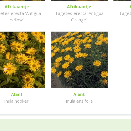
Afrikaantje
Afrikaantje
etes erecta 'Antigua
Tagetes erecta 'Antigua
Taget
Yellow'
Orange'
Alant
Alant
Inula hookeri
Inula ensifolia