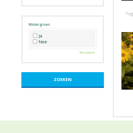
Roze
Wit
Tag
Zwart
Wintergroen:
Ja
Nee
Wis selectie