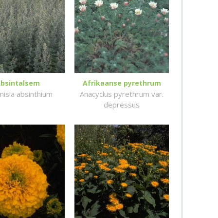
bsintalsem
Afrikaanse pyrethrum
misia absinthium
Anacyclus pyrethrum var.
depressus