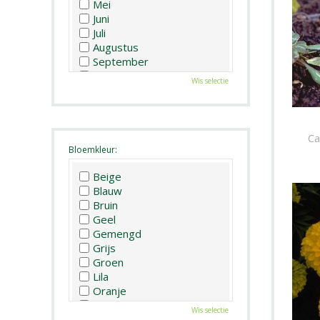
Mei
Juni
Juli
Augustus
September
Oktober
Wis selectie
November
December
Ca
Bloemkleur:
Beige
Blauw
Bruin
Geel
Gemengd
Grijs
Groen
Lila
Oranje
Paars
Wis selectie
Rood