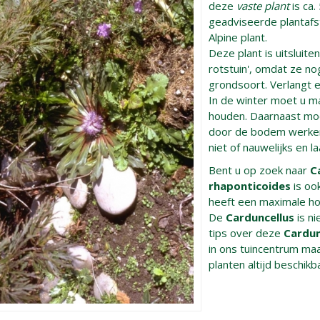
deze
vaste plant
is ca.
geadviseerde plantafsta
Alpine plant.
Deze plant is uitsluit
rotstuin', omdat ze no
grondsoort. Verlangt 
In de winter moet u m
houden. Daarnaast moet 
door de bodem werken
niet of nauwelijks en 
Bent u op zoek naar
C
rhaponticoides
is oo
heeft een maximale ho
De
Carduncellus
is n
tips over deze
Cardun
in ons tuincentrum maa
planten altijd beschikb