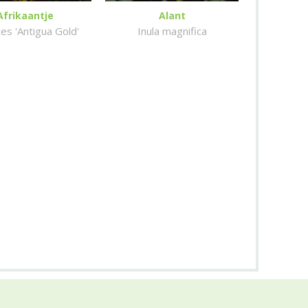
Afrikaantje
Alant
es 'Antigua Gold'
Inula magnifica