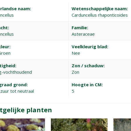
rlandse naam:
Wetenschappelijke naam:
ncellus
Carduncellus rhaponticoides
cht:
Familie:
ncellus
Asteraceae
leur:
Veelkleurig blad:
Groen
Nee
tigheid:
Zon / schaduw:
g-vochthoudend
Zon
graad grond:
Hoogte in CM:
zuur tot neutraal
5
tgelijke planten