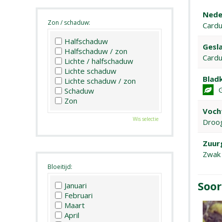
Nede
Zon / schaduw:
Cardu
Halfschaduw
Gesla
Halfschaduw / zon
Cardu
Lichte / halfschaduw
Lichte schaduw
Bladk
Lichte schaduw / zon
Schaduw
Zon
Voch
Wis selectie
Droo
Zuur
Zwak 
Bloeitijd:
Soor
Januari
Februari
Maart
April