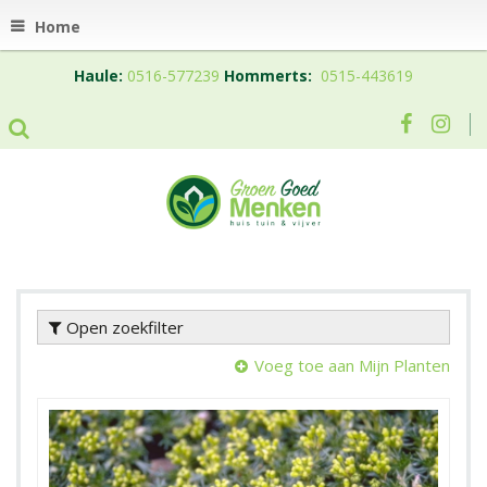
Home
Haule:
0516-577239
Hommerts:
0515-443619
Open zoekfilter
Voeg toe aan Mijn Planten