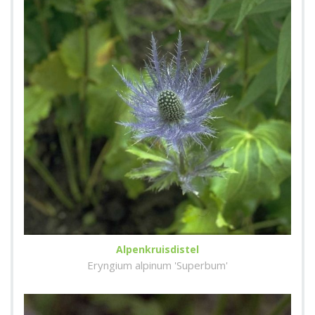
Alpenkruisdistel
Eryngium alpinum 'Superbum'