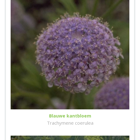
Blauwe kantbloem
Trachymene coerulea