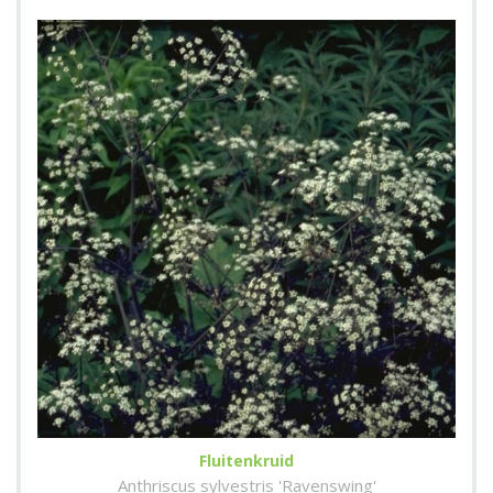
Fluitenkruid
Anthriscus sylvestris 'Ravenswing'