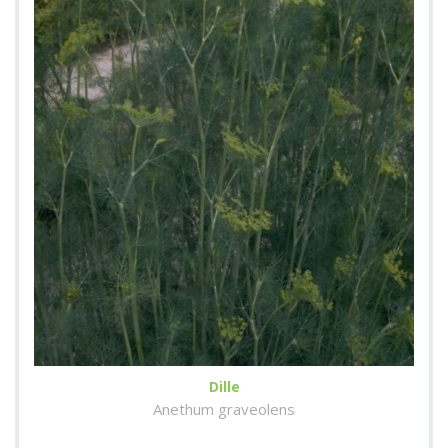
Dille
Anethum graveolens