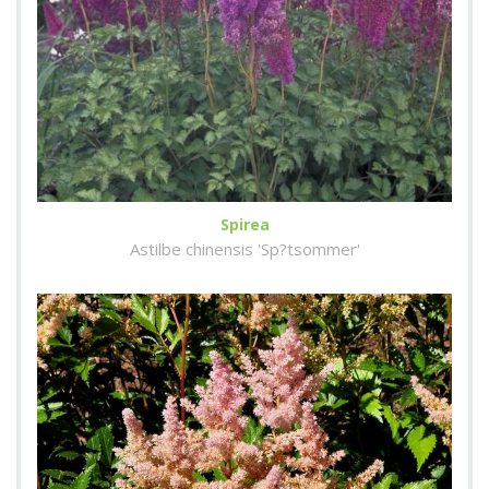
Spirea
Astilbe chinensis 'Sp?tsommer'