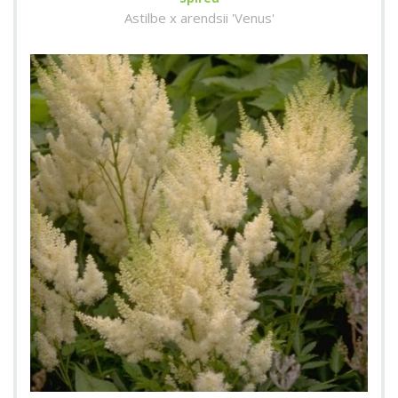
Astilbe x arendsii 'Venus'