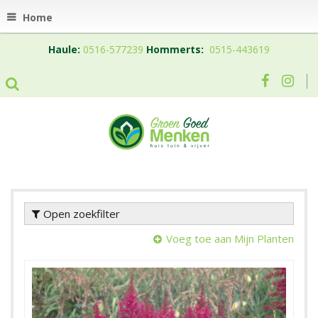
Home
Haule:
0516-577239
Hommerts:
0515-443619
Open zoekfilter
Voeg toe aan Mijn Planten