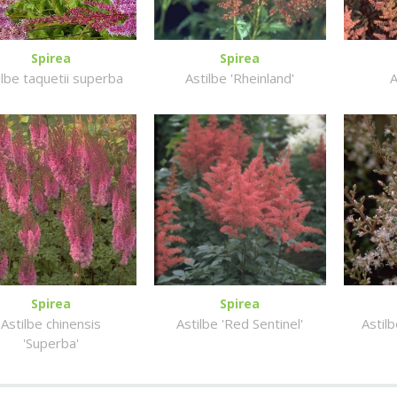
Spirea
Spirea
ilbe taquetii superba
Astilbe 'Rheinland'
A
Spirea
Spirea
Astilbe chinensis
Astilbe 'Red Sentinel'
Astilb
'Superba'