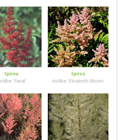
Spirea
Spirea
stilbe 'Fanal'
Astilbe 'Elizabeth Bloom'