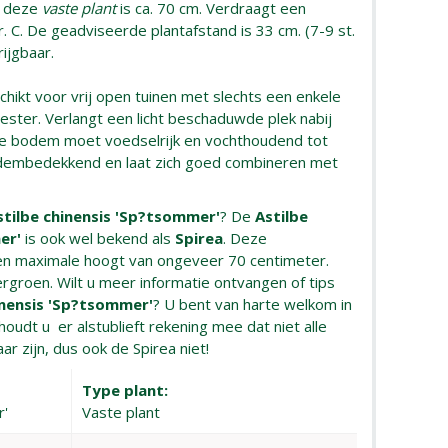
n deze
vaste plant
is ca. 70 cm. Verdraagt een
. C. De geadviseerde plantafstand is 33 cm. (7-9 st.
rijgbaar.
chikt voor vrij open tuinen met slechts een enkele
ster. Verlangt een licht beschaduwde plek nabij
e bodem moet voedselrijk en vochthoudend tot
bodembedekkend en laat zich goed combineren met
stilbe chinensis 'Sp?tsommer'
? De
Astilbe
er'
is ook wel bekend als
Spirea
. Deze
en maximale hoogt van ongeveer 70 centimeter.
tergroen. Wilt u meer informatie ontvangen of tips
inensis 'Sp?tsommer'
? U bent van harte welkom in
oudt u er alstublieft rekening mee dat niet alle
aar zijn, dus ook de Spirea niet!
Type plant:
r'
Vaste plant