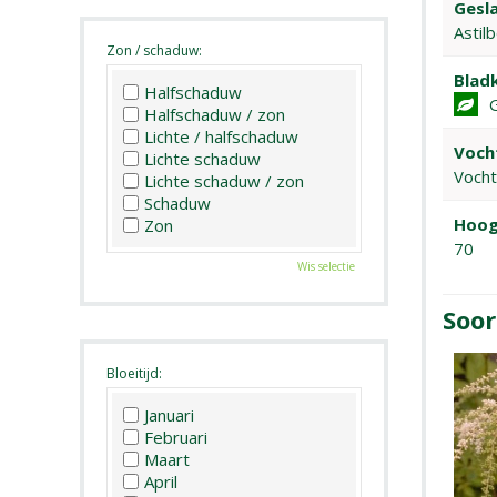
Gesla
Astil
Zon / schaduw:
Bladk
Halfschaduw
Halfschaduw / zon
Lichte / halfschaduw
Voch
Lichte schaduw
Voch
Lichte schaduw / zon
Schaduw
Hoog
Zon
70
Wis selectie
Soor
Bloeitijd:
Januari
Februari
Maart
April