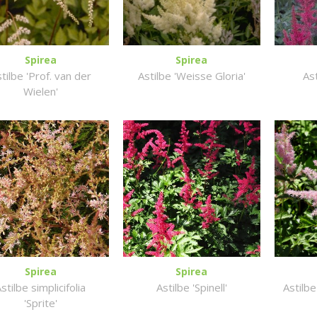
Spirea
Spirea
tilbe 'Prof. van der
Astilbe 'Weisse Gloria'
As
Wielen'
Spirea
Spirea
stilbe simplicifolia
Astilbe 'Spinell'
Astilbe
'Sprite'