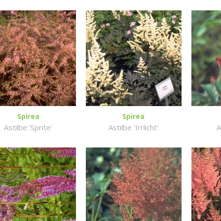
Spirea
Spirea
Astilbe 'Sprite'
Astilbe 'Irrlicht'
A