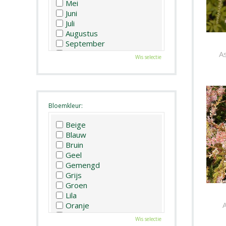
Mei
Juni
Juli
Augustus
September
Oktober
As
Wis selectie
November
December
Bloemkleur:
Beige
Blauw
Bruin
Geel
Gemengd
Grijs
Groen
Lila
A
Oranje
Paars
Wis selectie
Rood