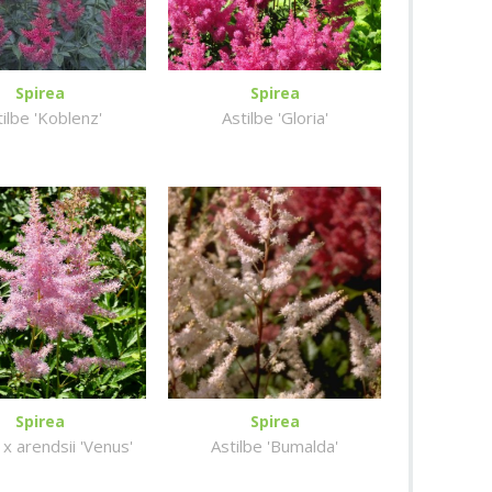
Spirea
Spirea
tilbe 'Koblenz'
Astilbe 'Gloria'
Spirea
Spirea
 x arendsii 'Venus'
Astilbe 'Bumalda'