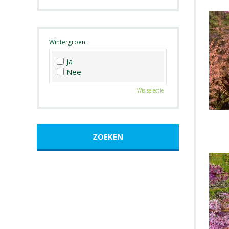
Roze
Wit
Zwart
Wintergroen:
Ja
Nee
Wis selectie