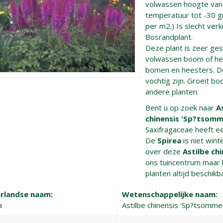
volwassen hoogte va
temperatuur tot -30 gr
per m2.) Is slecht verk
Bosrandplant.
Deze plant is zeer ges
volwassen boom of hee
bomen en heesters. D
vochtig zijn. Groeit 
andere planten.
Bent u op zoek naar
A
chinensis 'Sp?tsomm
Saxifragaceae heeft e
De
Spirea
is niet win
over deze
Astilbe ch
ons tuincentrum maar h
planten altijd beschikb
rlandse naam:
Wetenschappelijke naam:
a
Astilbe chinensis 'Sp?tsomme