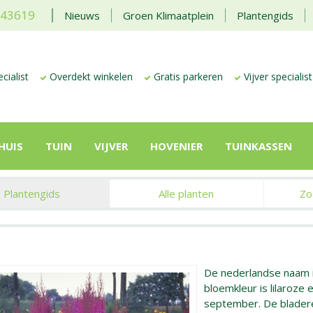
443619
Nieuws
Groen Klimaatplein
Plantengids
cialist
Overdekt winkelen
Gratis parkeren
Vijver specialist
HUIS
TUIN
VIJVER
HOVENIER
TUINKASSEN
Plantengids
Alle planten
Zo
De nederlandse naam 
bloemkleur is lilaroze 
september. De bladere