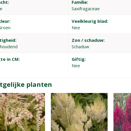
cht:
Familie:
be
Saxifragaceae
leur:
Veelkleurig blad:
Groen
Nee
tigheid:
Zon / schaduw:
thoudend
Schaduw
te in CM:
Giftig:
Nee
tgelijke planten