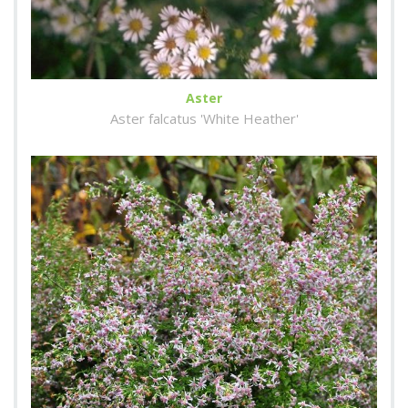
Aster
Aster falcatus 'White Heather'