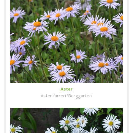
Aster
Aster farreri 'Berggarten'