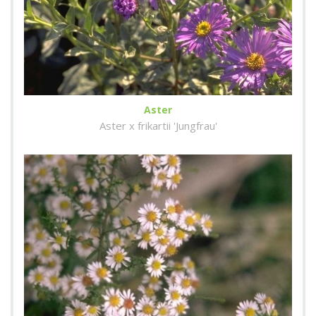
Aster
Aster x frikartii 'Jungfrau'