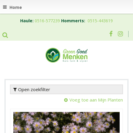
Home
Haule:
0516-577239
Hommerts:
0515-443619
Open zoekfilter
Voeg toe aan Mijn Planten