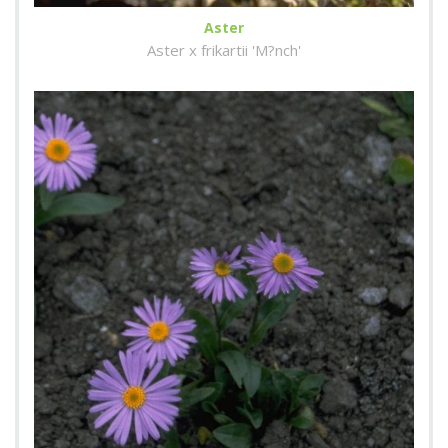
Aster
Aster x frikartii 'M?nch'