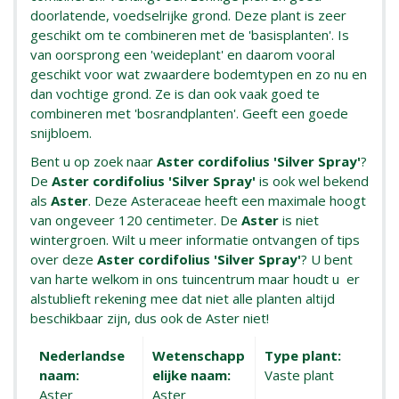
doorlatende, voedselrijke grond. Deze plant is zeer
geschikt om te combineren met de 'basisplanten'. Is
van oorsprong een 'weideplant' en daarom vooral
geschikt voor wat zwaardere bodemtypen en zo nu en
dan vochtige grond. Ze is dan ook vaak goed te
combineren met 'bosrandplanten'. Geeft een goede
snijbloem.
Bent u op zoek naar
Aster cordifolius 'Silver Spray'
?
De
Aster cordifolius 'Silver Spray'
is ook wel bekend
als
Aster
. Deze Asteraceae heeft een maximale hoogt
van ongeveer 120 centimeter. De
Aster
is niet
wintergroen. Wilt u meer informatie ontvangen of tips
over deze
Aster cordifolius 'Silver Spray'
? U bent
van harte welkom in ons tuincentrum maar houdt u er
alstublieft rekening mee dat niet alle planten altijd
beschikbaar zijn, dus ook de Aster niet!
Nederlandse
Wetenschapp
Type plant:
naam:
elijke naam:
Vaste plant
Aster
Aster