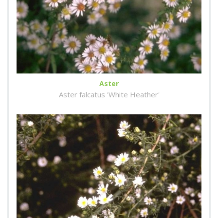
Aster
Aster falcatus 'White Heather'