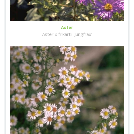
Aster
Aster x frikartii 'Jungfrau'