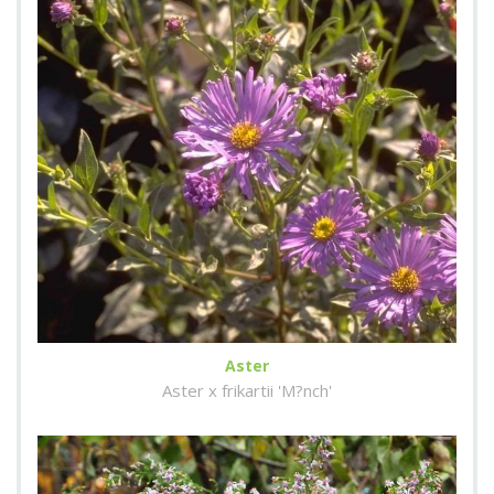
Aster
Aster x frikartii 'M?nch'