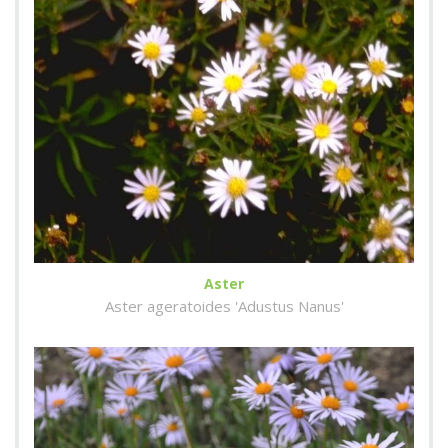
Aster
Aster ageratoides 'Adustus Nanus'