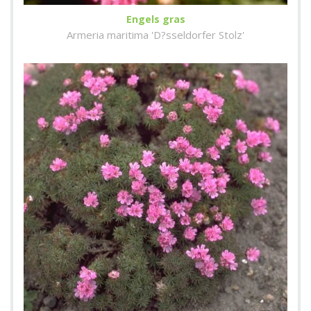
Engels gras
Armeria maritima 'D?sseldorfer Stolz'