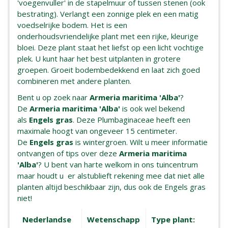
'voegenvuller' in de stapelmuur of tussen stenen (ook
bestrating). Verlangt een zonnige plek en een matig
voedselrijke bodem. Het is een
onderhoudsvriendelijke plant met een rijke, kleurige
bloei. Deze plant staat het liefst op een licht vochtige
plek. U kunt haar het best uitplanten in grotere
groepen. Groeit bodembedekkend en laat zich goed
combineren met andere planten.
Bent u op zoek naar
Armeria maritima 'Alba'
?
De
Armeria maritima 'Alba'
is ook wel bekend
als
Engels gras
. Deze Plumbaginaceae heeft een
maximale hoogt van ongeveer 15 centimeter.
De
Engels gras
is wintergroen. Wilt u meer informatie
ontvangen of tips over deze
Armeria maritima
'Alba'
? U bent van harte welkom in ons tuincentrum
maar houdt u er alstublieft rekening mee dat niet alle
planten altijd beschikbaar zijn, dus ook de Engels gras
niet!
Nederlandse
Wetenschapp
Type plant: