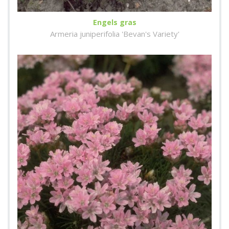
Engels gras
Armeria juniperifolia 'Bevan's Variety'