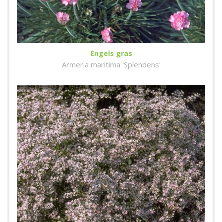
Engels gras
Armeria maritima 'Splendens'