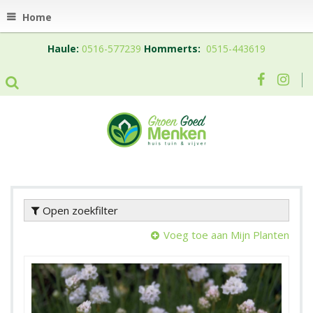
Home
Haule:
0516-577239
Hommerts:
0515-443619
Open zoekfilter
Voeg toe aan Mijn Planten