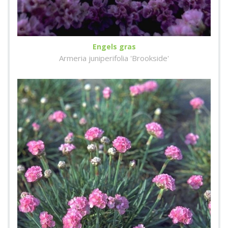
Engels gras
Armeria juniperifolia 'Brookside'