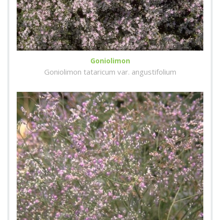
Goniolimon
Goniolimon tataricum var. angustifolium