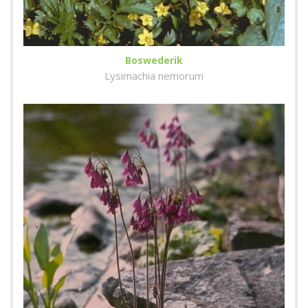
Boswederik
Lysimachia nemorum