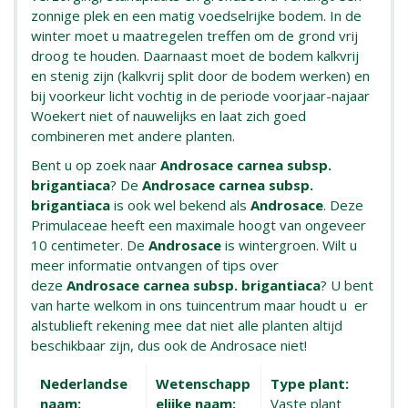
zonnige plek en een matig voedselrijke bodem. In de
winter moet u maatregelen treffen om de grond vrij
droog te houden. Daarnaast moet de bodem kalkvrij
en stenig zijn (kalkvrij split door de bodem werken) en
bij voorkeur licht vochtig in de periode voorjaar-najaar
Woekert niet of nauwelijks en laat zich goed
combineren met andere planten.
Bent u op zoek naar
Androsace carnea subsp.
brigantiaca
? De
Androsace carnea subsp.
brigantiaca
is ook wel bekend als
Androsace
. Deze
Primulaceae heeft een maximale hoogt van ongeveer
10 centimeter. De
Androsace
is wintergroen. Wilt u
meer informatie ontvangen of tips over
deze
Androsace carnea subsp. brigantiaca
? U bent
van harte welkom in ons tuincentrum maar houdt u er
alstublieft rekening mee dat niet alle planten altijd
beschikbaar zijn, dus ook de Androsace niet!
Nederlandse
Wetenschapp
Type plant:
naam:
elijke naam:
Vaste plant