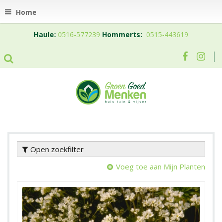
Home
Haule:
0516-577239
Hommerts:
0515-443619
Open zoekfilter
Voeg toe aan Mijn Planten