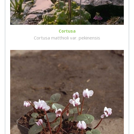
Cortusa
Cortusa matthioli var. pekinensis