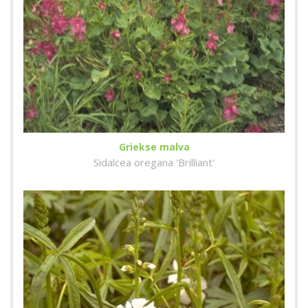
Griekse malva
Sidalcea oregana 'Brilliant'