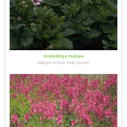
Drielobbige malope
Malope trifida 'Pink Queen'