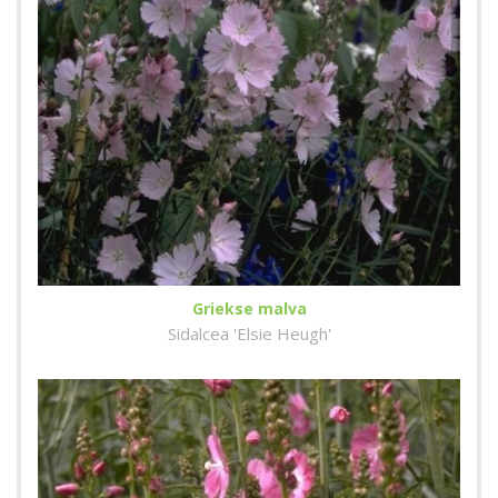
Griekse malva
Sidalcea 'Elsie Heugh'