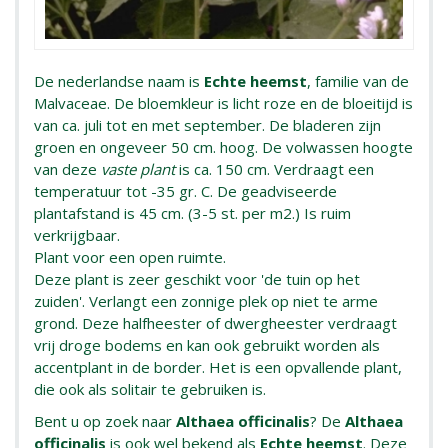
De nederlandse naam is
Echte heemst
, familie van de
Malvaceae. De bloemkleur is licht roze en de bloeitijd is
van ca. juli tot en met september. De bladeren zijn
groen en ongeveer 50 cm. hoog. De volwassen hoogte
van deze
vaste plant
is ca. 150 cm. Verdraagt een
temperatuur tot -35 gr. C. De geadviseerde
plantafstand is 45 cm. (3-5 st. per m2.) Is ruim
verkrijgbaar.
Plant voor een open ruimte.
Deze plant is zeer geschikt voor 'de tuin op het
zuiden'. Verlangt een zonnige plek op niet te arme
grond. Deze halfheester of dwergheester verdraagt
vrij droge bodems en kan ook gebruikt worden als
accentplant in de border. Het is een opvallende plant,
die ook als solitair te gebruiken is.
Bent u op zoek naar
Althaea officinalis
? De
Althaea
officinalis
is ook wel bekend als
Echte heemst
. Deze