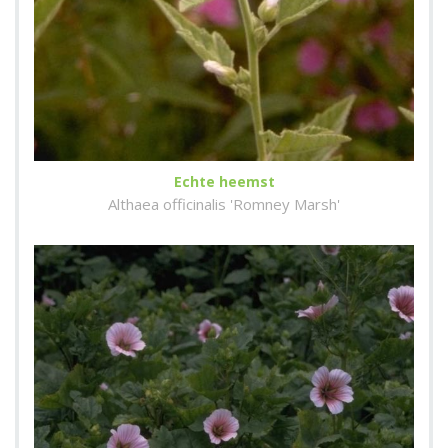
Echte heemst
Althaea officinalis 'Romney Marsh'