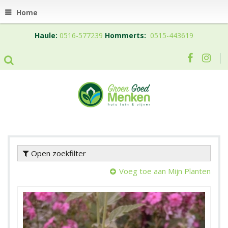
Home
Haule:
0516-577239
Hommerts:
0515-443619
Open zoekfilter
Voeg toe aan Mijn Planten