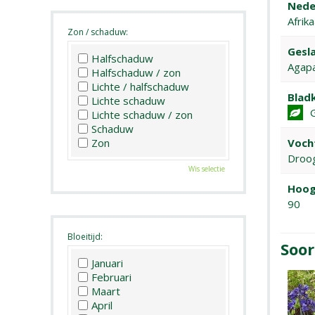
Nede
Afrika
Zon / schaduw:
Gesla
Halfschaduw
Agap
Halfschaduw / zon
Lichte / halfschaduw
Bladk
Lichte schaduw
Lichte schaduw / zon
Schaduw
Voch
Zon
Droo
Wis selectie
Hoog
90
Bloeitijd:
Soor
Januari
Februari
Maart
April