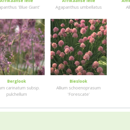
Afrikaanse lelie
Afrikaanse lelie
Ame
panthus 'Blue Giant'
Agapanthus umbellatus
A
Berglook
Bieslook
ium carinatum subsp.
Allium schoenoprasum
pulchellum
'Forescate'