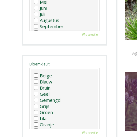
Mei
Juni
Juli
Augustus
September
Oktober
Wis selectie
November
December
Ag
Bloemkleur:
Beige
Blauw
Bruin
Geel
Gemengd
Grijs
Groen
Lila
Oranje
Paars
Wis selectie
Rood