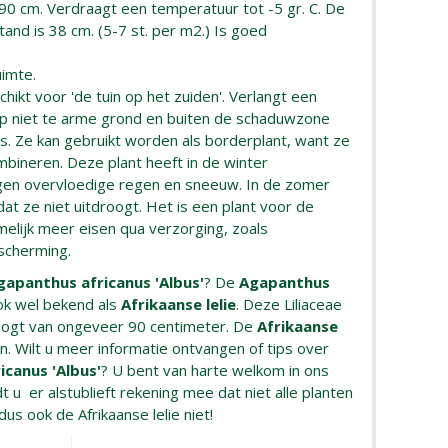
 90 cm. Verdraagt een temperatuur tot -5 gr. C. De
and is 38 cm. (5-7 st. per m2.) Is goed
uimte.
hikt voor 'de tuin op het zuiden'. Verlangt een
p niet te arme grond en buiten de schaduwzone
. Ze kan gebruikt worden als borderplant, want ze
mbineren. Deze plant heeft in de winter
gen overvloedige regen en sneeuw. In de zomer
t ze niet uitdroogt. Het is een plant voor de
amelijk meer eisen qua verzorging, zoals
scherming.
gapanthus africanus 'Albus'
? De
Agapanthus
ok wel bekend als
Afrikaanse lelie
. Deze Liliaceae
oogt van ongeveer 90 centimeter. De
Afrikaanse
en. Wilt u meer informatie ontvangen of tips over
icanus 'Albus'
? U bent van harte welkom in ons
 u er alstublieft rekening mee dat niet alle planten
 dus ook de Afrikaanse lelie niet!