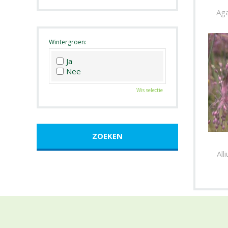
Roze
Aga
Wit
Zwart
Wintergroen:
Ja
Nee
Wis selectie
All