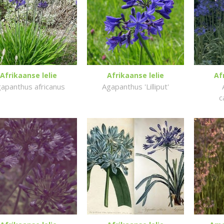
Afrikaanse lelie
Afrikaanse lelie
Af
apanthus africanus
Agapanthus 'Lilliput'
c