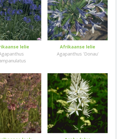
rikaanse lelie
Afrikaanse lelie
Agapanthus
Agapanthus 'Donau'
ampanulatus