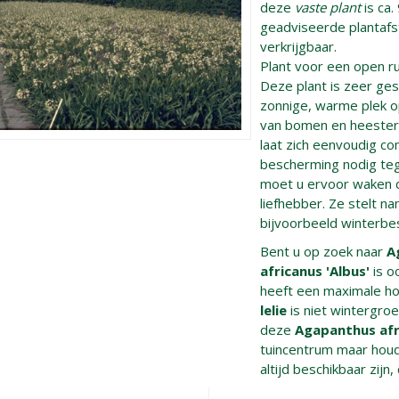
deze
vaste plant
is ca.
geadviseerde plantafst
verkrijgbaar.
Plant voor een open r
Deze plant is zeer gesc
zonnige, warme plek o
van bomen en heesters
laat zich eenvoudig co
bescherming nodig te
moet u ervoor waken da
liefhebber. Ze stelt n
bijvoorbeeld winterbe
Bent u op zoek naar
A
africanus 'Albus'
is o
heeft een maximale h
lelie
is niet wintergro
deze
Agapanthus afr
tuincentrum maar houdt
altijd beschikbaar zijn,