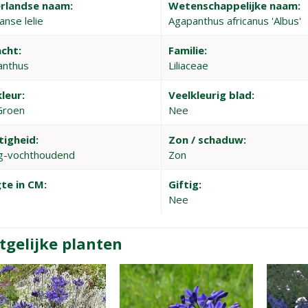
rlandse naam:
Wetenschappelijke naam:
anse lelie
Agapanthus africanus 'Albus'
cht:
Familie:
anthus
Liliaceae
leur:
Veelkleurig blad:
Groen
Nee
tigheid:
Zon / schaduw:
g-vochthoudend
Zon
te in CM:
Giftig:
Nee
tgelijke planten