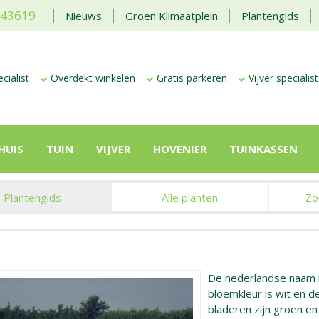
443619
Nieuws
Groen Klimaatplein
Plantengids
cialist
Overdekt winkelen
Gratis parkeren
Vijver specialist
HUIS
TUIN
VIJVER
HOVENIER
TUINKASSEN
Plantengids
Alle planten
Zo
De nederlandse naam 
bloemkleur is wit en de
bladeren zijn groen e