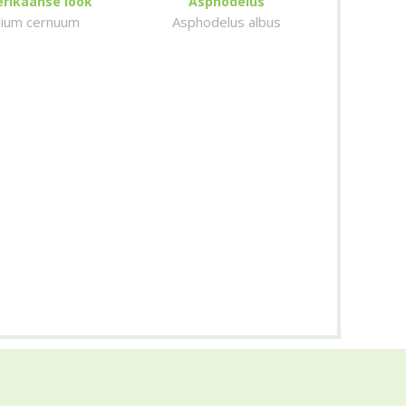
rikaanse look
Asphodelus
llium cernuum
Asphodelus albus