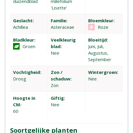
duizendblad
millefolium
'Lisette'
Geslacht:
Familie:
Bloemkleur:
Achillea
Asteraceae
Roze
Bladkleur:
Veelkleurig
Bloeitijd:
Groen
blad:
Juni, Juli,
Nee
Augustus,
September
Vochtigheid:
Zon /
Wintergroen:
Droog
schaduw:
Nee
Zon
Hoogte in
Giftig:
CM:
Nee
60
Soortgelijke planten