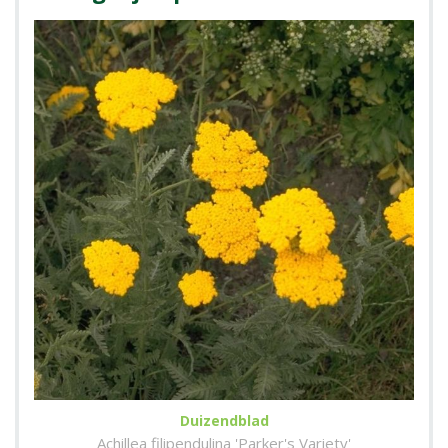
Duizendblad
Achillea filipendulina 'Parker's Variety'