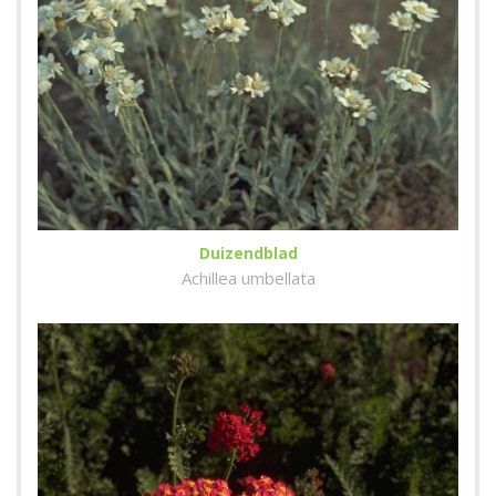
Duizendblad
Achillea umbellata