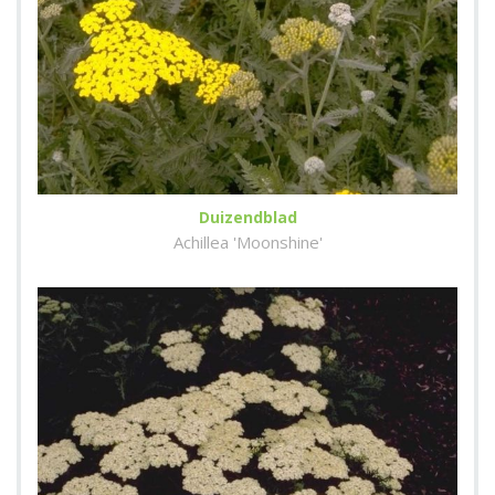
Duizendblad
Achillea 'Moonshine'