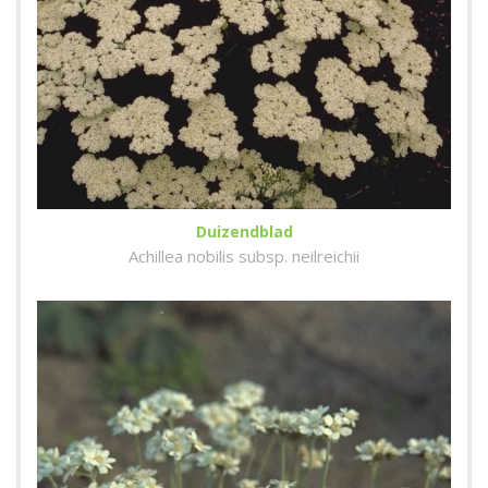
Duizendblad
Achillea nobilis subsp. neilreichii