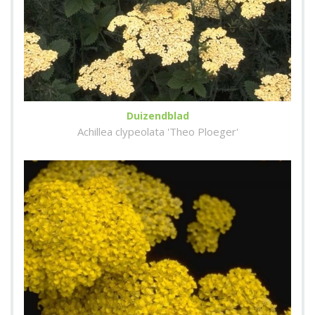
Duizendblad
Achillea clypeolata 'Theo Ploeger'