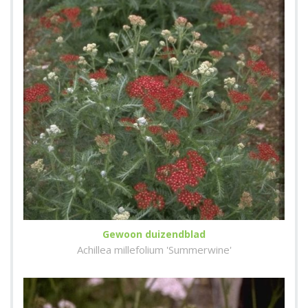
Gewoon duizendblad
Achillea millefolium 'Summerwine'