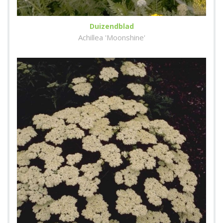
Duizendblad
Achillea 'Moonshine'