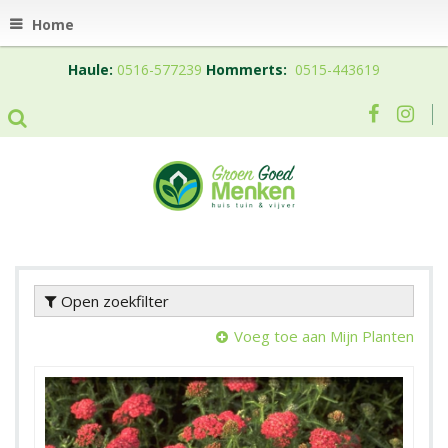
Home
Haule:
0516-577239
Hommerts:
0515-443619
Open zoekfilter
Voeg toe aan Mijn Planten