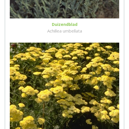
Duizendblad
Achillea umbellata