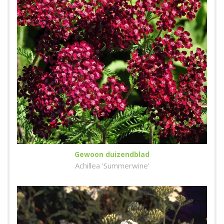
Gewoon duizendblad
Achillea 'Summerwine'