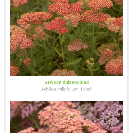
Gewoon duizendblad
Achillea millefolium 'Fanal'