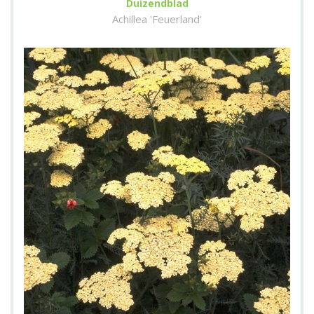
Duizendblad
Achillea 'Feuerland'