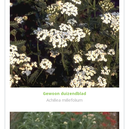
Gewoon duizendblad
Achillea millefolium