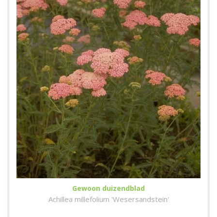
Gewoon duizendblad
Achillea millefolium 'Wesersandstein'