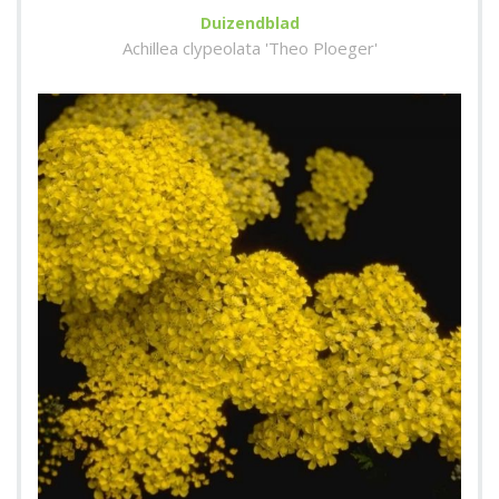
Duizendblad
Achillea clypeolata 'Theo Ploeger'