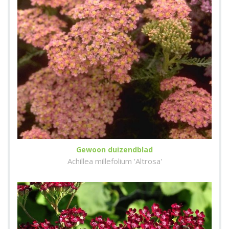
Gewoon duizendblad
Achillea millefolium 'Altrosa'