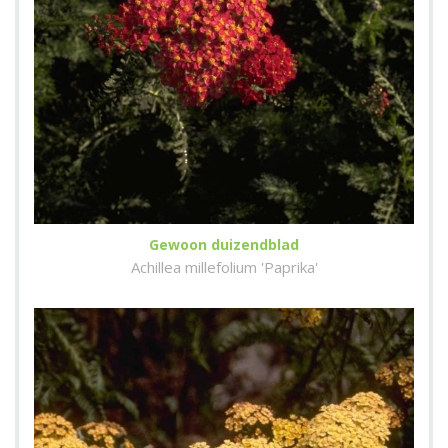
Gewoon duizendblad
Achillea millefolium 'Paprika'