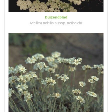
Duizendblad
Achillea nobilis subsp. neilreichii