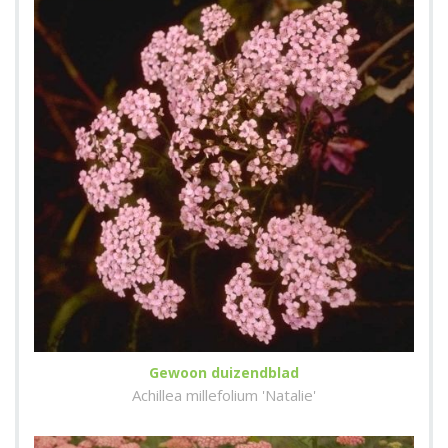
Gewoon duizendblad
Achillea millefolium 'Natalie'