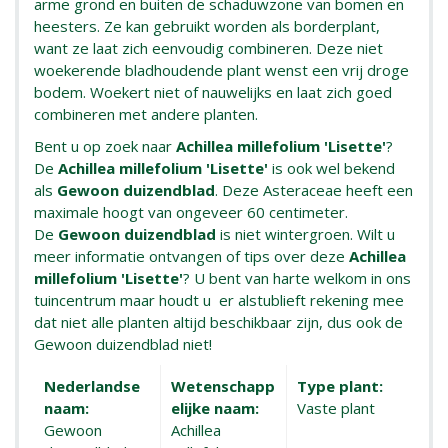
arme grond en buiten de schaduwzone van bomen en
heesters. Ze kan gebruikt worden als borderplant,
want ze laat zich eenvoudig combineren. Deze niet
woekerende bladhoudende plant wenst een vrij droge
bodem. Woekert niet of nauwelijks en laat zich goed
combineren met andere planten.
Bent u op zoek naar
Achillea millefolium 'Lisette'
?
De
Achillea millefolium 'Lisette'
is ook wel bekend
als
Gewoon duizendblad
. Deze Asteraceae heeft een
maximale hoogt van ongeveer 60 centimeter.
De
Gewoon duizendblad
is niet wintergroen. Wilt u
meer informatie ontvangen of tips over deze
Achillea
millefolium 'Lisette'
? U bent van harte welkom in ons
tuincentrum maar houdt u er alstublieft rekening mee
dat niet alle planten altijd beschikbaar zijn, dus ook de
Gewoon duizendblad niet!
Nederlandse
Wetenschapp
Type plant:
naam:
elijke naam:
Vaste plant
Gewoon
Achillea