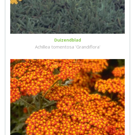
Duizendblad
Achillea tomentosa 'Grandiflora'