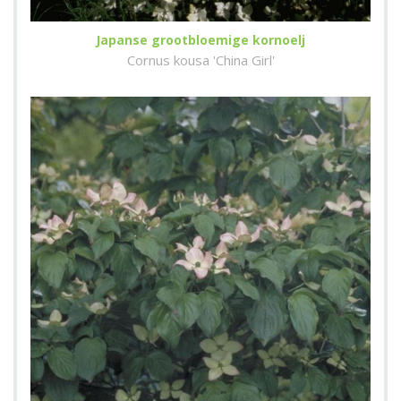
Japanse grootbloemige kornoelj
Cornus kousa 'China Girl'