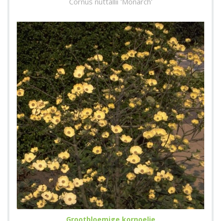
Cornus nuttallii 'Monarch'
Grootbloemige kornoelje