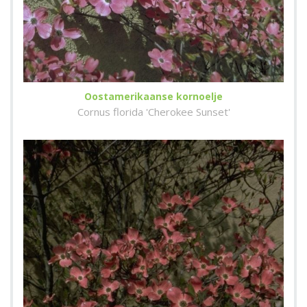
Oostamerikaanse kornoelje
Cornus florida 'Cherokee Sunset'