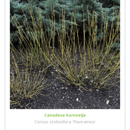
Canadese kornoelje
Cornus stolonifera 'Flaviramea'