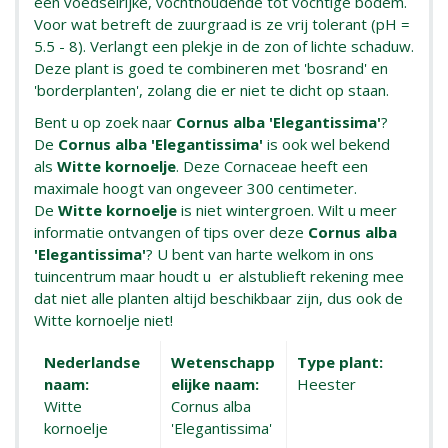
een voedselrijke, vochthoudende tot vochtige bodem.
Voor wat betreft de zuurgraad is ze vrij tolerant (pH =
5.5 - 8). Verlangt een plekje in de zon of lichte schaduw.
Deze plant is goed te combineren met 'bosrand' en
'borderplanten', zolang die er niet te dicht op staan.
Bent u op zoek naar
Cornus alba 'Elegantissima'
?
De
Cornus alba 'Elegantissima'
is ook wel bekend
als
Witte kornoelje
. Deze Cornaceae heeft een
maximale hoogt van ongeveer 300 centimeter.
De
Witte kornoelje
is niet wintergroen. Wilt u meer
informatie ontvangen of tips over deze
Cornus alba
'Elegantissima'
? U bent van harte welkom in ons
tuincentrum maar houdt u er alstublieft rekening mee
dat niet alle planten altijd beschikbaar zijn, dus ook de
Witte kornoelje niet!
Nederlandse
Wetenschapp
Type plant:
naam:
elijke naam:
Heester
Witte
Cornus alba
kornoelje
'Elegantissima'