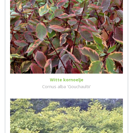
Witte kornoelje
Cornus alba 'Gouchaultii'