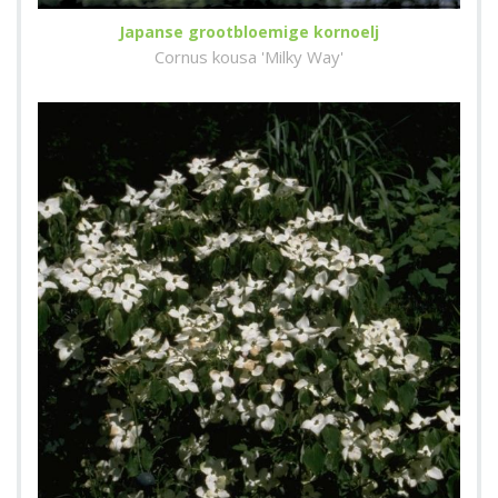
Japanse grootbloemige kornoelj
Cornus kousa 'Milky Way'