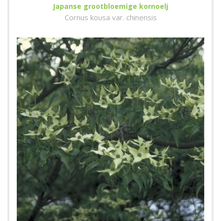
Japanse grootbloemige kornoelj
Cornus kousa var. chinensis