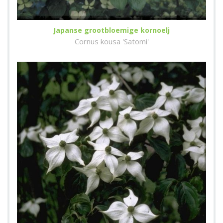
Japanse grootbloemige kornoelj
Cornus kousa 'Satomi'