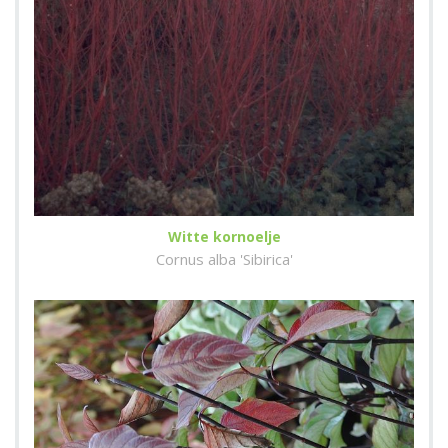
Witte kornoelje
Cornus alba 'Sibirica'