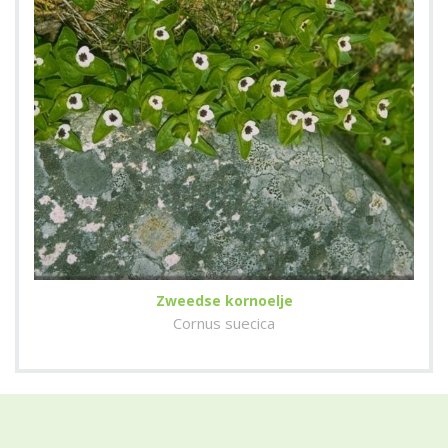
Zweedse kornoelje
Cornus suecica