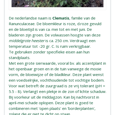
De nederlandse naam is
Clematis
, familie van de
Ranunculaceae. De bloemkleur is roze, d.roze gevuld
en de bloeitijd is van ca. mei tot en met juni. De
bladeren zijn groen. De volwassen hoogte van deze
middelgrote heester
is ca. 250 cm. Verdraagt een
temperatuur tot -20 gr. C. Is ruim verkrijgbaar.
Te gebruiken zonder specifieke eisen aan hun
standplaats.
Met een grote sierwaarde, vooral bv. als accentplant in
het openbaar groen en in de tuin vanwege de mooie
vorm, de bloeiwijze of de bladkleur. Deze plant wenst
een voedselrijke, vochthoudende tot vochtige bodem.
Voor wat betreft de zuurgraad is ze vrij tolerant (pH =
5.5 - 8). Verlangt een plekje in de zon of lichte schaduw.
Bij voorkeur uit de middagzon. Kan bij nachtvorst in
april-mei schade oplopen. Deze plant is goed te
combineren met 'open plaats' en 'borderplanten',
zolang die er niet te dicht op staan.