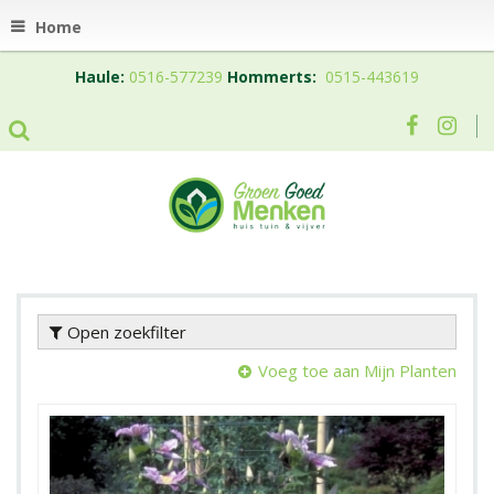
Home
Haule:
0516-577239
Hommerts:
0515-443619
Open zoekfilter
Voeg toe aan Mijn Planten