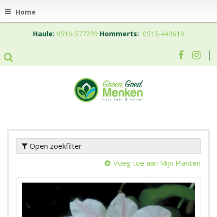
Home
Haule:
0516-577239
Hommerts:
0515-443619
Open zoekfilter
Voeg toe aan Mijn Planten