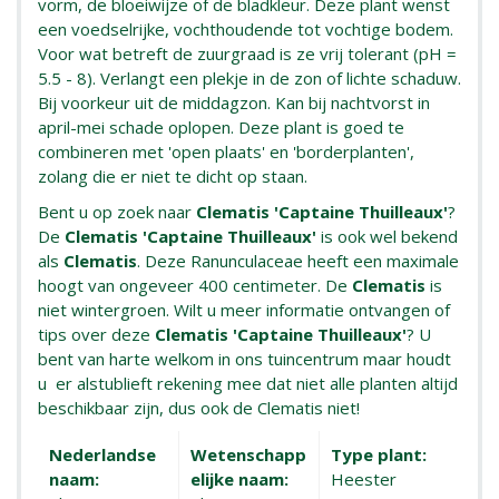
vorm, de bloeiwijze of de bladkleur. Deze plant wenst
een voedselrijke, vochthoudende tot vochtige bodem.
Voor wat betreft de zuurgraad is ze vrij tolerant (pH =
5.5 - 8). Verlangt een plekje in de zon of lichte schaduw.
Bij voorkeur uit de middagzon. Kan bij nachtvorst in
april-mei schade oplopen. Deze plant is goed te
combineren met 'open plaats' en 'borderplanten',
zolang die er niet te dicht op staan.
Bent u op zoek naar
Clematis 'Captaine Thuilleaux'
?
De
Clematis 'Captaine Thuilleaux'
is ook wel bekend
als
Clematis
. Deze Ranunculaceae heeft een maximale
hoogt van ongeveer 400 centimeter. De
Clematis
is
niet wintergroen. Wilt u meer informatie ontvangen of
tips over deze
Clematis 'Captaine Thuilleaux'
? U
bent van harte welkom in ons tuincentrum maar houdt
u er alstublieft rekening mee dat niet alle planten altijd
beschikbaar zijn, dus ook de Clematis niet!
Nederlandse
Wetenschapp
Type plant:
naam:
elijke naam:
Heester