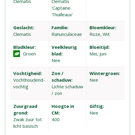
Clematis
Clematis
'Captaine
Thuilleaux'
Geslacht:
Familie:
Bloemkleur:
Clematis
Ranunculaceae
Roze, Wit
Bladkleur:
Veelkleurig
Bloeitijd:
Groen
blad:
Mei, Juni
Nee
Vochtigheid:
Zon /
Wintergroen:
Vochthoudend-
schaduw:
Nee
vochtig
Lichte schaduw
/ zon
Zuurgraad
Hoogte in
Giftig:
grond:
CM:
Nee
Zwak zuur tot
400
licht basisch