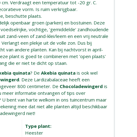
0 cm. Verdraagt een temperatuur tot -20 gr. C.
ecoratieve vorm. Is ruim verkrijgbaar.
e, beschutte plaats.
delijk openbaar groen (parken) en bostuinen. Deze
 voedselrijke, vochtige, 'gemiddelde' zandhoudende
it zand-veen of zand-klei/leem en een vrij neutrale
 Verlangt een plekje uit de volle zon. Dus bij
cht van andere planten. Kan bij nachtvorst in april-
eze plant is goed te combineren met 'open plaats'
ang die er niet te dicht op staan.
kebia quinata
? De
Akebia quinata
is ook wel
ewingerd
. Deze Lardizabalaceae heeft een
ngeveer 800 centimeter. De
Chocoladewingerd
is
 u meer informatie ontvangen of tips over
? U bent van harte welkom in ons tuincentrum maar
rekening mee dat niet alle planten altijd beschikbaar
ladewingerd niet!
Type plant:
Heester