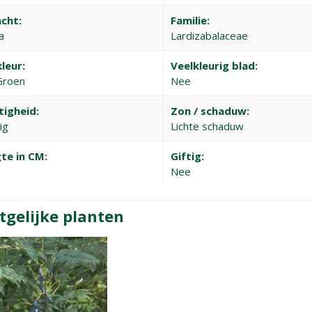
cht:
Familie:
a
Lardizabalaceae
leur:
Veelkleurig blad:
Groen
Nee
tigheid:
Zon / schaduw:
ig
Lichte schaduw
te in CM:
Giftig:
Nee
tgelijke planten