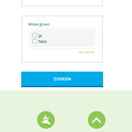
Roze
Wit
Zwart
Wintergroen:
Ja
Nee
Wis selectie