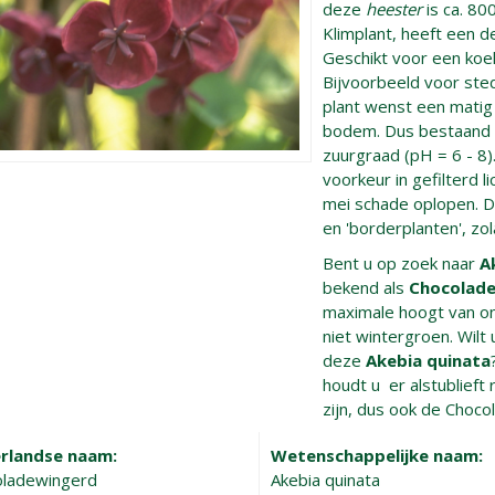
deze
heester
is ca. 80
Klimplant, heeft een d
Geschikt voor een koel
Bijvoorbeeld voor ste
plant wenst een matig
bodem. Dus bestaand u
zuurgraad (pH = 6 - 8).
voorkeur in gefilterd li
mei schade oplopen. D
en 'borderplanten', zol
Bent u op zoek naar
A
bekend als
Chocolad
maximale hoogt van o
niet wintergroen. Wilt
deze
Akebia quinata
houdt u er alstublieft 
zijn, dus ook de Choco
rlandse naam:
Wetenschappelijke naam:
oladewingerd
Akebia quinata