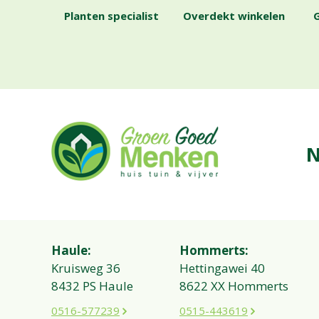
Planten specialist
Overdekt winkelen
G
N
Haule:
Hommerts:
Kruisweg 36
Hettingawei 40
8432 PS Haule
8622 XX Hommerts
0516-577239
0515-443619