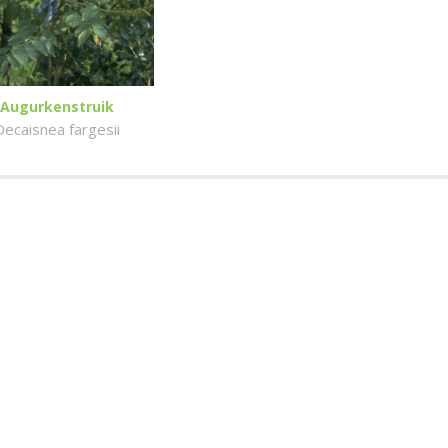
Augurkenstruik
Decaisnea fargesii