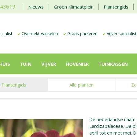
443619
Nieuws
Groen Klimaatplein
Plantengids
cialist
Overdekt winkelen
Gratis parkeren
Vijver specialist
HUIS
TUIN
VIJVER
HOVENIER
TUINKASSEN
Plantengids
Alle planten
Zo
De nederlandse naam 
Lardizabalaceae. De blo
april tot en met mei. 