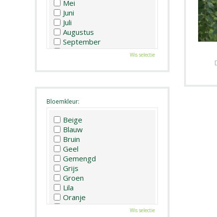
Mei
Juni
Juli
Augustus
September
Oktober
Wis selectie
November
December
Bloemkleur:
Beige
Blauw
Bruin
Geel
Gemengd
Grijs
Groen
Lila
Oranje
Paars
Wis selectie
Rood