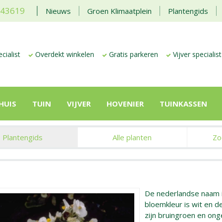
443619
Nieuws
Groen Klimaatplein
Plantengids
cialist
Overdekt winkelen
Gratis parkeren
Vijver specialist
HUIS
TUIN
VIJVER
HOVENIER
TUINKASSEN
Plantengids
Alle planten
Zo
De nederlandse naam 
bloemkleur is wit en de 
zijn bruingroen en on