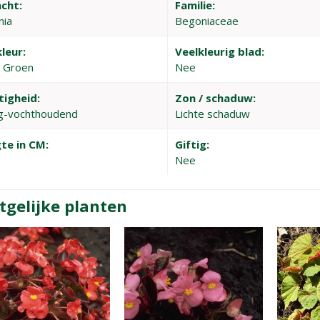
cht:
Familie:
nia
Begoniaceae
leur:
Veelkleurig blad:
, Groen
Nee
tigheid:
Zon / schaduw:
g-vochthoudend
Lichte schaduw
te in CM:
Giftig:
Nee
tgelijke planten