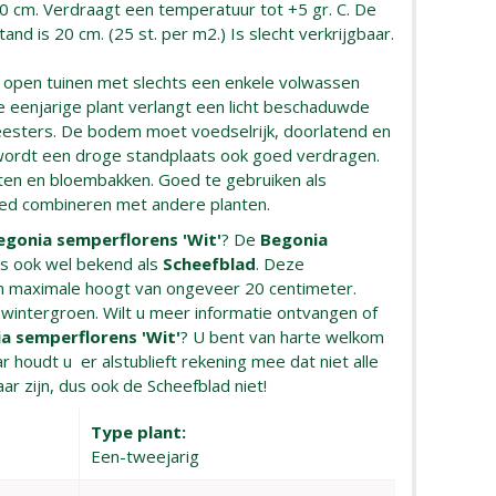
20 cm. Verdraagt een temperatuur tot +5 gr. C. De
nd is 20 cm. (25 st. per m2.) Is slecht verkrijgbaar.
j open tuinen met slechts een enkele volwassen
 eenjarige plant verlangt een licht beschaduwde
eesters. De bodem moet voedselrijk, doorlatend en
 wordt een droge standplaats ook goed verdragen.
ten en bloembakken. Goed te gebruiken als
goed combineren met andere planten.
egonia semperflorens 'Wit'
? De
Begonia
is ook wel bekend als
Scheefblad
. Deze
n maximale hoogt van ongeveer 20 centimeter.
t wintergroen. Wilt u meer informatie ontvangen of
a semperflorens 'Wit'
? U bent van harte welkom
r houdt u er alstublieft rekening mee dat niet alle
aar zijn, dus ook de Scheefblad niet!
Type plant:
Een-tweejarig