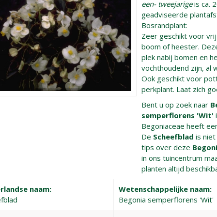
een- tweejarige
is ca. 
geadviseerde plantafsta
Bosrandplant:
Zeer geschikt voor vri
boom of heester. Deze
plek nabij bomen en h
vochthoudend zijn, al
Ook geschikt voor pot
perkplant. Laat zich 
Bent u op zoek naar
B
semperflorens 'Wit'
Begoniaceae heeft ee
De
Scheefblad
is nie
tips over deze
Begoni
in ons tuincentrum maa
planten altijd beschikb
rlandse naam:
Wetenschappelijke naam:
fblad
Begonia semperflorens 'Wit'