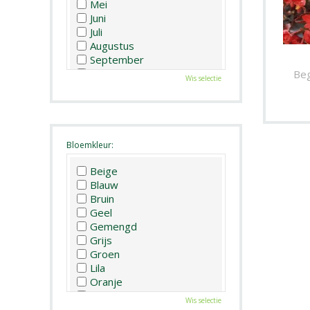
Mei
Juni
Juli
Augustus
September
Oktober
Beg
Wis selectie
November
December
Bloemkleur:
Beige
Blauw
Bruin
Geel
Gemengd
Grijs
Groen
Lila
Oranje
Paars
Wis selectie
Rood