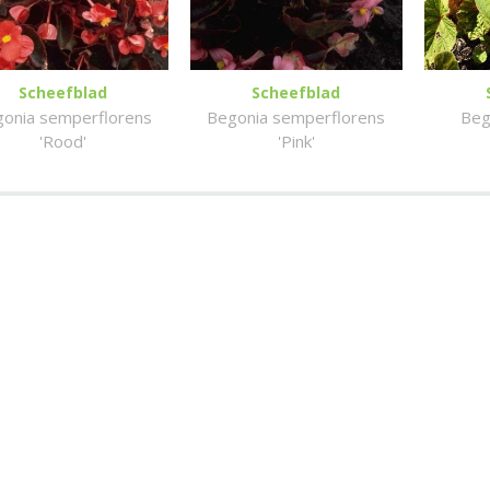
Scheefblad
Scheefblad
onia semperflorens
Begonia semperflorens
Beg
'Rood'
'Pink'