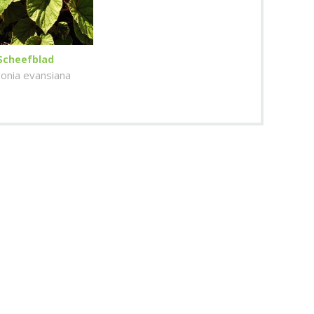
Scheefblad
onia evansiana