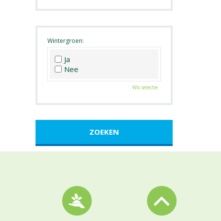
Roze
Wit
Zwart
Wintergroen:
Ja
Nee
Wis selectie