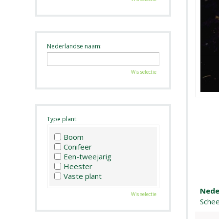
Nederlandse naam:
Wis selectie
Type plant:
Boom
Conifeer
Een-tweejarig
Heester
Vaste plant
Nede
Wis selectie
Schee