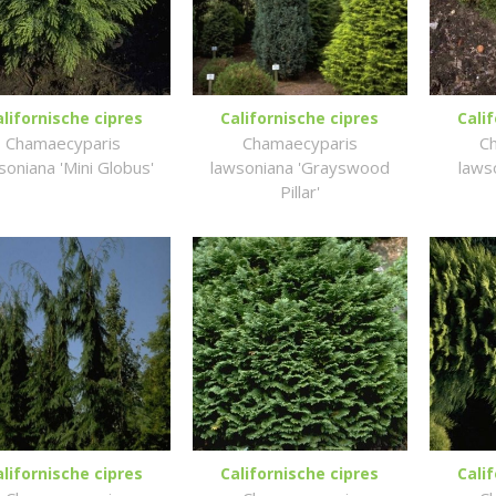
alifornische cipres
Californische cipres
Cali
Chamaecyparis
Chamaecyparis
C
soniana 'Mini Globus'
lawsoniana 'Grayswood
laws
Pillar'
alifornische cipres
Californische cipres
Cali