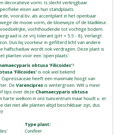
n decoratieve vorm. Is slecht verkrijgbaar.
ecifieke eisen aan hun standplaats.
de, vooral bv. als accentplant in het openbaar
nwege de mooie vorm, de bloeiwijze of de bladkleur.
voedselrijke, vochthoudende tot vochtige bodem.
rgraad is ze vrij tolerant (pH = 5.5 - 8). Verlangt
 zon. Dus bij voorkeur in gefilterd licht van andere
 de halfschaduw wordt ook verdragen. Deze plant is
t planten voor een 'open plaats'.
hamaecyparis obtusa 'Filicoides'
?
usa 'Filicoides'
is ook wel bekend
e Cupressaceae heeft een maximale hoogt van
ter. De
Varencipres
is wintergroen. Wilt u meer
of tips over deze
Chamaecyparis obtusa
an harte welkom in ons tuincentrum maar houdt u er
e dat niet alle planten altijd beschikbaar zijn, dus
t!
Type plant:
des'
Conifeer