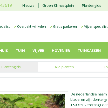
443619
Nieuws
Groen Klimaatplein
Plantengids
cialist
Overdekt winkelen
Gratis parkeren
Vijver specialist
HUIS
TUIN
VIJVER
HOVENIER
TUINKASSEN
Plantengids
Alle planten
Zo
De nederlandse naam 
bladeren zijn donker
150 cm. Verdraagt een 