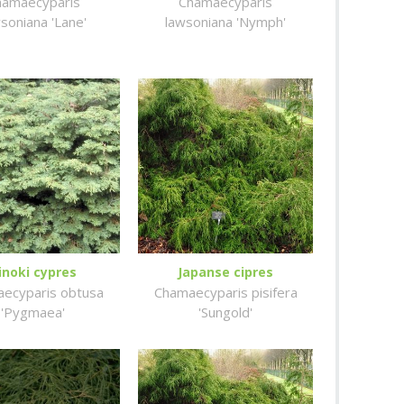
hamaecyparis
Chamaecyparis
soniana 'Lane'
lawsoniana 'Nymph'
inoki cypres
Japanse cipres
ecyparis obtusa
Chamaecyparis pisifera
'Pygmaea'
'Sungold'