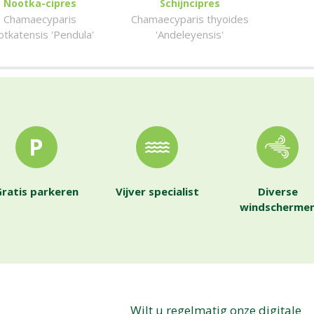
Nootka-cipres
Schijncipres
Chamaecyparis
Chamaecyparis thyoides
otkatensis 'Pendula'
'Andeleyensis'
ratis parkeren
Vijver specialist
Diverse
windscherme
Wilt u regelmatig onze digitale