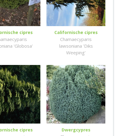
fornische cipres
Californische cipres
hamaecyparis
Chamaecyparis
oniana 'Globosa'
lawsoniana 'Diks
Weeping'
fornische cipres
Dwergcypres