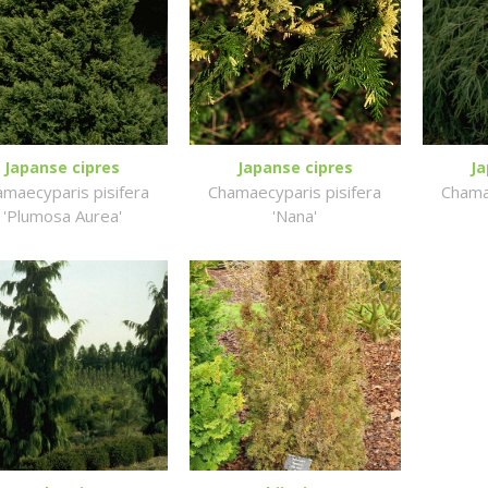
Japanse cipres
Japanse cipres
Ja
maecyparis pisifera
Chamaecyparis pisifera
Chama
'Plumosa Aurea'
'Nana'