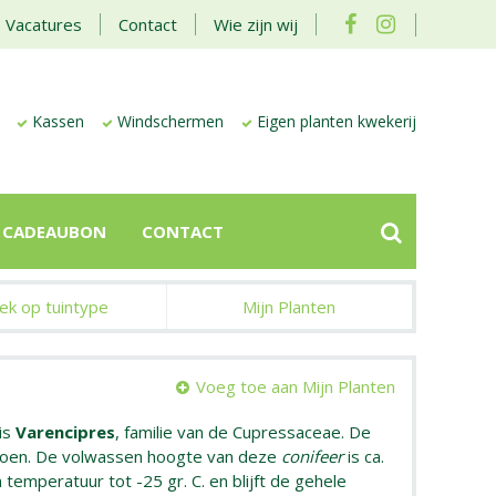
Vacatures
Contact
Wie zijn wij
Kassen
Windschermen
Eigen planten kwekerij
CADEAUBON
CONTACT
ek op tuintype
Mijn Planten
Voeg toe aan Mijn Planten
is
Varencipres
, familie van de Cupressaceae. De
groen. De volwassen hoogte van deze
conifeer
is ca.
temperatuur tot -25 gr. C. en blijft de gehele