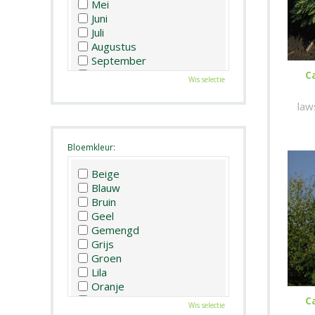
Mei
Juni
Juli
Augustus
September
Oktober
C
Wis selectie
November
December
law
Bloemkleur:
Beige
Blauw
Bruin
Geel
Gemengd
Grijs
Groen
Lila
Oranje
Paars
C
Wis selectie
Rood