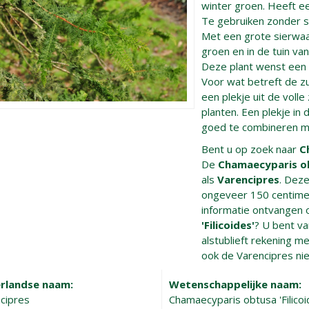
winter groen. Heeft ee
Te gebruiken zonder sp
Met een grote sierwaar
groen en in de tuin va
Deze plant wenst een 
Voor wat betreft de zuu
een plekje uit de volle
planten. Een plekje in
goed te combineren me
Bent u op zoek naar
C
De
Chamaecyparis obt
als
Varencipres
. Dez
ongeveer 150 centime
informatie ontvangen 
'Filicoides'
? U bent v
alstublieft rekening me
ook de Varencipres nie
rlandse naam:
Wetenschappelijke naam:
cipres
Chamaecyparis obtusa 'Filicoi