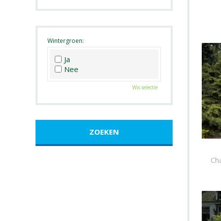
Roze
Wit
Zwart
Wintergroen:
Ja
Nee
Wis selectie
Ch