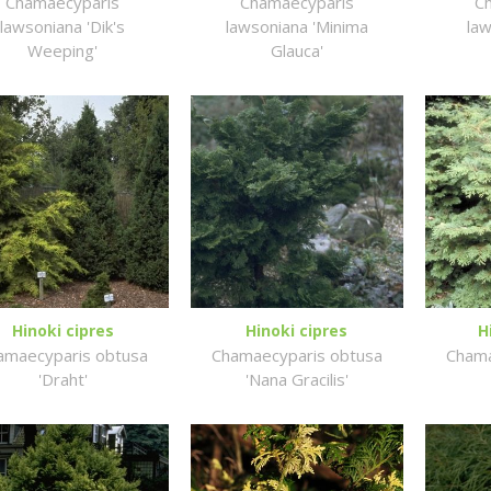
Chamaecyparis
Chamaecyparis
C
lawsoniana 'Dik's
lawsoniana 'Minima
law
Weeping'
Glauca'
Hinoki cipres
Hinoki cipres
H
amaecyparis obtusa
Chamaecyparis obtusa
Chama
'Draht'
'Nana Gracilis'