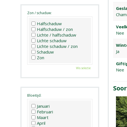
Gesla
Zon / schaduw:
Cham
Halfschaduw
Veelk
Halfschaduw / zon
Nee
Lichte / halfschaduw
Lichte schaduw
Wint
Lichte schaduw / zon
Ja
Schaduw
Zon
Gifti
Wis selectie
Nee
Soor
Bloeitijd:
Januari
Februari
Maart
April