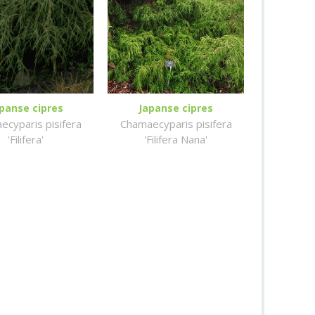
panse cipres
Japanse cipres
ecyparis pisifera
Chamaecyparis pisifera
'Filifera'
'Filifera Nana'