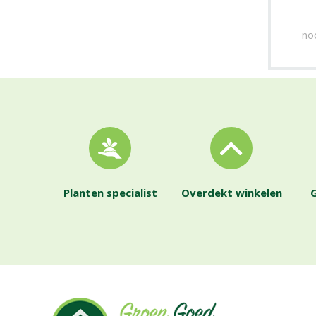
no
Planten specialist
Overdekt winkelen
G