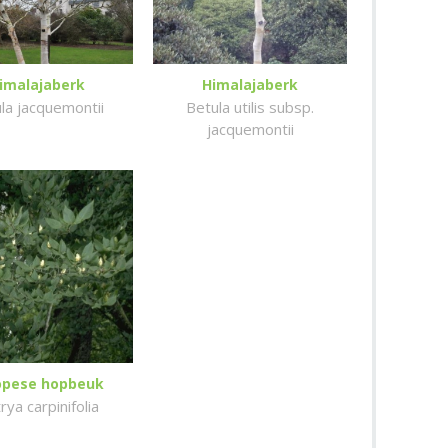
imalajaberk
Himalajaberk
la jacquemontii
Betula utilis subsp.
jacquemontii
opese hopbeuk
rya carpinifolia