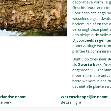
decoratieve vorm. Is g
Geschikt voor een niet
Voor aanplant langs r
wisselende grondwate
bodem, die af en toe 
verdraagt deze plant 
een plekje in de volle 
Bijvoorbeeld in gefilt
oppervlakkige worteli
planten te combineren
Bent u op zoek naar
B
als
Zwarte berk
. Dez
ongeveer 1500 centi
meer informatie ontva
harte welkom in ons t
dat niet alle planten a
rlandse naam:
Wetenschappelijke naam:
e berk
Betula nigra