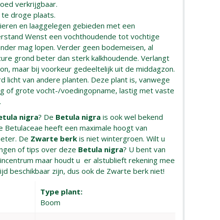
oed verkrijgbaar.
 te droge plaats.
ivieren en laaggelegen gebieden met een
rstand Wenst een vochthoudende tot vochtige
onder mag lopen. Verder geen bodemeisen, al
zure grond beter dan sterk kalkhoudende. Verlangt
zon, maar bij voorkeur gedeeltelijk uit de middagzon.
erd licht van andere planten. Deze plant is, vanwege
ng of grote vocht-/voedingopname, lastig met vaste
.
etula nigra
? De
Betula nigra
is ook wel bekend
e Betulaceae heeft een maximale hoogt van
meter. De
Zwarte berk
is niet wintergroen. Wilt u
ngen of tips over deze
Betula nigra
? U bent van
uincentrum maar houdt u er alstublieft rekening mee
ltijd beschikbaar zijn, dus ook de Zwarte berk niet!
Type plant:
Boom