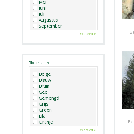
Mei
Juni
Juli
Augustus
September
Oktober
Be
Wis selectie
November
December
Bloemkleur:
Beige
Blauw
Bruin
Geel
Gemengd
Grijs
Groen
Lila
Bet
Oranje
Paars
Wis selectie
Rood