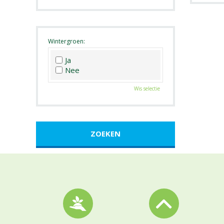
Roze
Wit
Zwart
Wintergroen:
Ja
Nee
Wis selectie