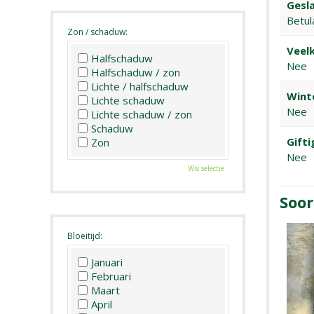
Gesla
Betul
Zon / schaduw:
Veelk
Halfschaduw
Nee
Halfschaduw / zon
Lichte / halfschaduw
Wint
Lichte schaduw
Nee
Lichte schaduw / zon
Schaduw
Gifti
Zon
Nee
Wis selectie
Soor
Bloeitijd:
Januari
Februari
Maart
April