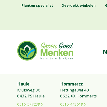
Planten specialist
Overdekt winkelen
G
N
Haule:
Hommerts:
Kruisweg 36
Hettingawei 40
8432 PS Haule
8622 XX Hommerts
0516-577239
0515-443619