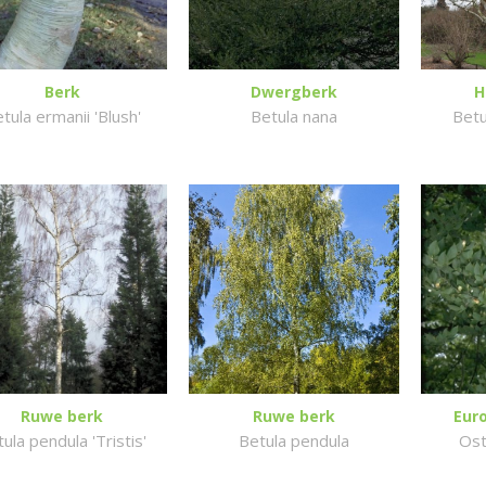
Berk
Dwergberk
H
tula ermanii 'Blush'
Betula nana
Betu
Ruwe berk
Ruwe berk
Eur
ula pendula 'Tristis'
Betula pendula
Ost