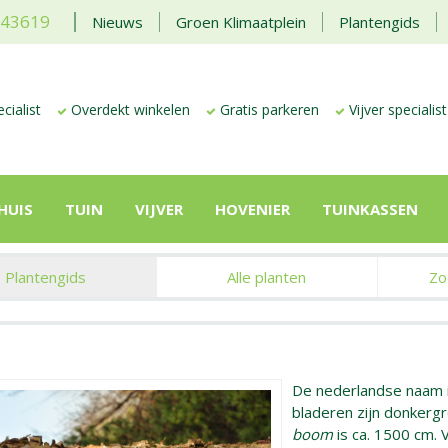
443619
Nieuws
Groen Klimaatplein
Plantengids
cialist
Overdekt winkelen
Gratis parkeren
Vijver specialist
HUIS
TUIN
VIJVER
HOVENIER
TUINKASSEN
Plantengids
Alle planten
Zo
De nederlandse naam 
bladeren zijn donker
boom
is ca. 1500 cm. 