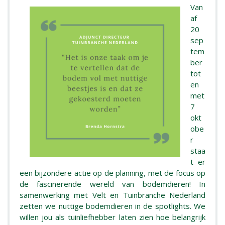
Van
af
20
sep
tem
ber
tot
en
met
7
okt
obe
r
staa
t er
een bijzondere actie op de planning, met de focus op
de fascinerende wereld van bodemdieren! In
samenwerking met Velt en Tuinbranche Nederland
zetten we nuttige bodemdieren in de spotlights. We
willen jou als tuinliefhebber laten zien hoe belangrijk