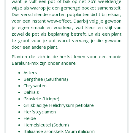
want je vult een pot of bak op net zo'n weelderige
wijze als waarop je een gemengd boeket samenstelt.
Dus verschillende soorten potplanten dicht bij elkaar,
voor een instant wow-effect. Daarbij volg je gewoon
je eigen smaak en voorkeur, wat kleur en stijl van
zowel de pot als beplanting betreft. En als een plant
te groot voor je pot wordt vervang je die gewoon
door een andere plant.
Planten die zich in de herfst lenen voor een mooie
Barakura-mix zijn onder andere:
Asters
Bergthee (Gaultheria)
Chrysanten
Dahlia's
Graslelie (Liriope)
Grijsbladige Helichrysum petiolare
Herfstcyclamen
Heide
Hemelsleutel (Sedum)
Italiaanse aronskelk (Arum italicum)