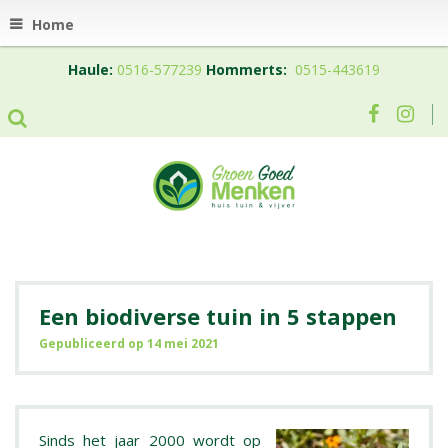
Home
Haule:
0516-577239
Hommerts:
0515-443619
Een biodiverse tuin in 5 stappen
Gepubliceerd op
14 mei 2021
Sinds het jaar 2000 wordt op