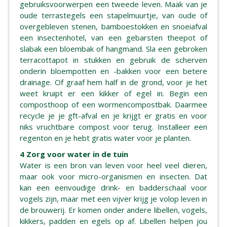
gebruiksvoorwerpen een tweede leven. Maak van je
oude terrastegels een stapelmuurtje, van oude of
overgebleven stenen, bamboestokken en snoeiafval
een insectenhotel, van een gebarsten theepot of
slabak een bloembak of hangmand. Sla een gebroken
terracottapot in stukken en gebruik de scherven
onderin bloempotten en -bakken voor een betere
drainage. Of graaf hem half in de grond, voor je het
weet kruipt er een kikker of egel in. Begin een
composthoop of een wormencompostbak. Daarmee
recycle je je gft-afval en je krijgt er gratis en voor
niks vruchtbare compost voor terug. Installeer een
regenton en je hebt gratis water voor je planten.
4 Zorg voor water in de tuin
Water is een bron van leven voor heel veel dieren,
maar ook voor micro-organismen en insecten. Dat
kan een eenvoudige drink- en badderschaal voor
vogels zijn, maar met een vijver krijg je volop leven in
de brouwerij. Er komen onder andere libellen, vogels,
kikkers, padden en egels op af. Libellen helpen jou