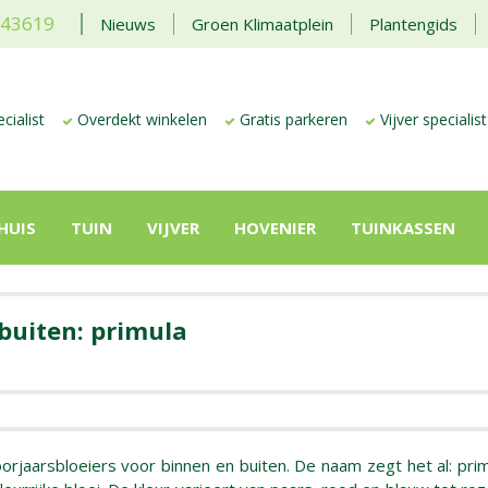
443619
Nieuws
Groen Klimaatplein
Plantengids
cialist
Overdekt winkelen
Gratis parkeren
Vijver specialist
HUIS
TUIN
VIJVER
HOVENIER
TUINKASSEN
buiten: primula
oorjaarsbloeiers voor binnen en buiten. De naam zegt het al: prim