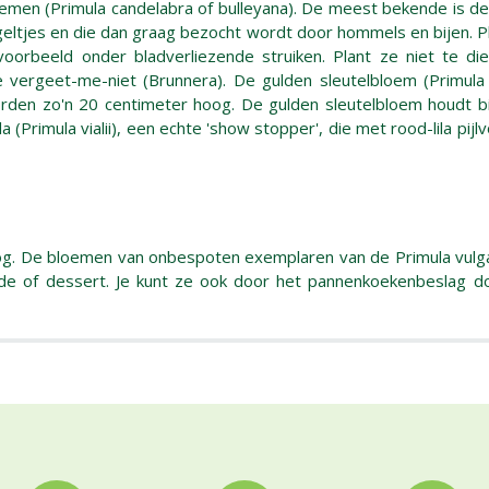
oemen (Primula candelabra of bulleyana). De meest bekende is de 
ngeltjes en die dan graag bezocht wordt door hommels en bijen. Pl
bijvoorbeeld onder bladverliezende struiken. Plant ze niet te
e vergeet-me-niet (Brunnera). De gulden sleutelbloem (Primula 
orden zo'n 20 centimeter hoog. De gulden sleutelbloem houdt bij
 (Primula vialii), een echte 'show stopper', die met rood-lila p
 oog. De bloemen van onbespoten exemplaren van de Primula vulga
lade of dessert. Je kunt ze ook door het pannenkoekenbeslag do