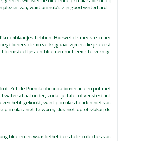
e, geel en wit. Met de bloeiende primula’s die nu bij
en plezier van, want primula’s zijn goed winterhard.
vijf kroonblaadjes hebben. Hoewel de meeste in het
oegbloeiers die nu verkrijgbaar zijn en die je eerst
te bloemsteeltjes en bloemen met een stervormig,
elrot. Zet de Primula obconica binnen in een pot met
f waterschaal onder, zodat je tafel of vensterbank
 even hebt gekookt, want primula's houden niet van
 primula's niet te warm, dus niet op of vlakbij de
urig bloeien en waar liefhebbers hele collecties van