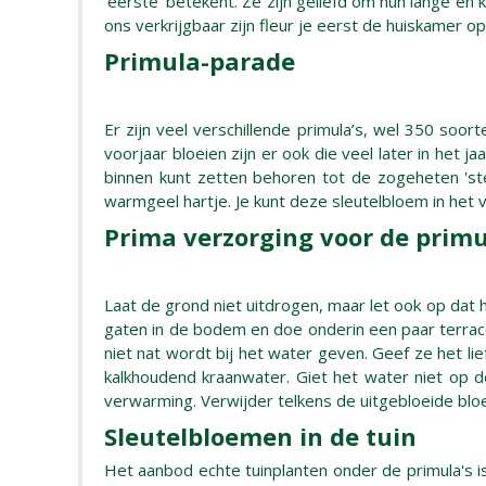
‘eerste’ betekent. Ze zijn geliefd om hun lange en k
ons verkrijgbaar zijn fleur je eerst de huiskamer op.
Primula-parade
Er zijn veel verschillende primula’s, wel 350 soo
voorjaar bloeien zijn er ook die veel later in het 
binnen kunt zetten behoren tot de zogeheten 'st
warmgeel hartje. Je kunt deze sleutelbloem in het v
Prima verzorging voor de prim
Laat de grond niet uitdrogen, maar let ook op dat h
gaten in de bodem en doe onderin een paar terraco
niet nat wordt bij het water geven. Geef ze het l
kalkhoudend kraanwater. Giet het water niet op de
verwarming. Verwijder telkens de uitgebloeide blo
Sleutelbloemen in de tuin
Het aanbod echte tuinplanten onder de primula's is 