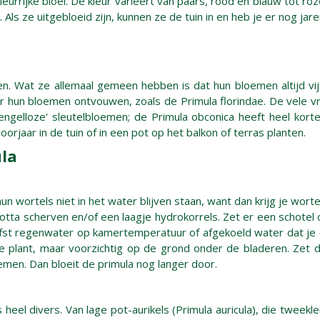
leurrijke bloei. De kleur varieert van paars, rood en blauw tot roz
 Als ze uitgebloeid zijn, kunnen ze de tuin in en heb je er nog jar
rten. Wat ze allemaal gemeen hebben is dat hun bloemen altijd 
jaar hun bloemen ontvouwen, zoals de Primula florindae. De vele vr
engelloze' sleutelbloemen; de Primula obconica heeft heel kor
oorjaar in de tuin of in een pot op het balkon of terras planten.
ula
un wortels niet in het water blijven staan, want dan krijg je wort
tta scherven en/of een laagje hydrokorrels. Zet er een schotel o
iefst regenwater op kamertemperatuur of afgekoeld water dat je
 plant, maar voorzichtig op de grond onder de bladeren. Zet de
emen. Dan bloeit de primula nog langer door.
heel divers. Van lage pot-aurikels (Primula auricula), die tweekle