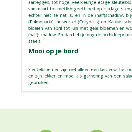
aanleggen, tot hoge, veelkleurige etage-sleutelbl
van maart tot mei lichtgeel bloeit op zijn lage ste
echter niet té nat is, en in de (half)schaduw, 
(Pulmonaria), holwortel (Corydalis) en Kaukasisch
bloeien van april tot juni met gele bloemen en w
(half)schaduw. En dan heb je nog de orchideeprimula
steelt.
Mooi op je bord
Sleutelbloemen zijn niet alleen een lust voor het
en zijn lekker en mooi als garnering van een sa
gebruiken.