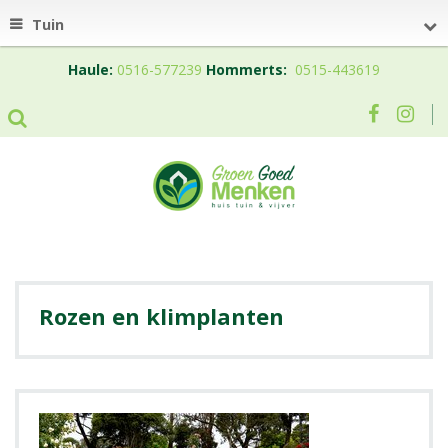
Tuin
Haule:
0516-577239
Hommerts:
0515-443619
Rozen en klimplanten