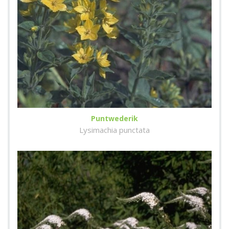
Puntwederik
Lysimachia punctata