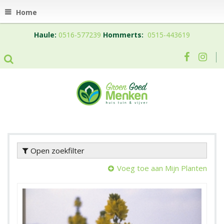
Home
Haule:
0516-577239
Hommerts:
0515-443619
Open zoekfilter
Voeg toe aan Mijn Planten