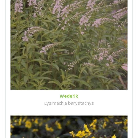
Wederik
Lysimachia barystachys