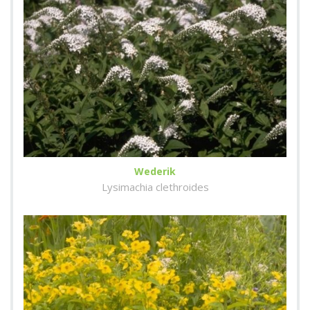
Wederik
Lysimachia clethroides