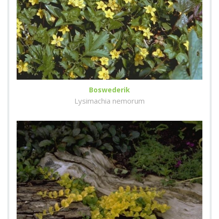
Boswederik
Lysimachia nemorum