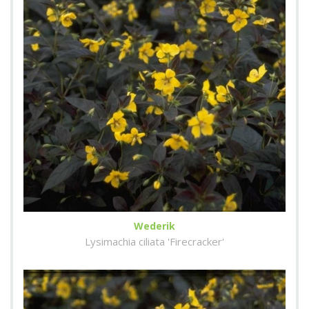
Wederik
Lysimachia ciliata 'Firecracker'