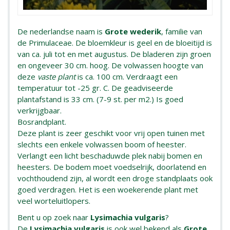
De nederlandse naam is
Grote wederik
, familie van
de Primulaceae. De bloemkleur is geel en de bloeitijd is
van ca. juli tot en met augustus. De bladeren zijn groen
en ongeveer 30 cm. hoog. De volwassen hoogte van
deze
vaste plant
is ca. 100 cm. Verdraagt een
temperatuur tot -25 gr. C. De geadviseerde
plantafstand is 33 cm. (7-9 st. per m2.) Is goed
verkrijgbaar.
Bosrandplant.
Deze plant is zeer geschikt voor vrij open tuinen met
slechts een enkele volwassen boom of heester.
Verlangt een licht beschaduwde plek nabij bomen en
heesters. De bodem moet voedselrijk, doorlatend en
vochthoudend zijn, al wordt een droge standplaats ook
goed verdragen. Het is een woekerende plant met
veel worteluitlopers.
Bent u op zoek naar
Lysimachia vulgaris
?
De
Lysimachia vulgaris
is ook wel bekend als
Grote