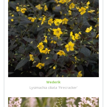
Wederik
Lysimachia ciliata 'Firecracker'