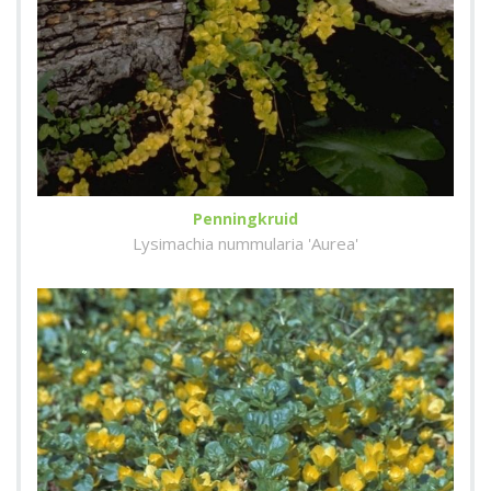
Penningkruid
Lysimachia nummularia 'Aurea'