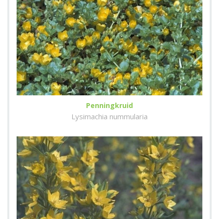
Penningkruid
Lysimachia nummularia