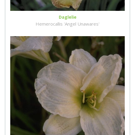
Daglelie
Hemerocallis 'Angel Unawares'