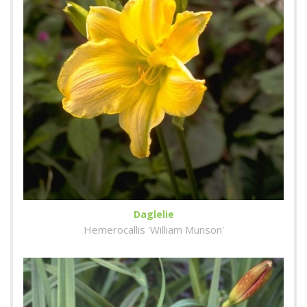
Daglelie
Hemerocallis 'William Munson'