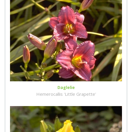
Daglelie
Hemerocallis 'Little Grapette'