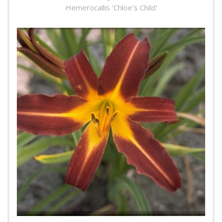
Hemerocallis 'Chloe's Child'