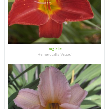
Daglelie
Hemerocallis 'Anzac'