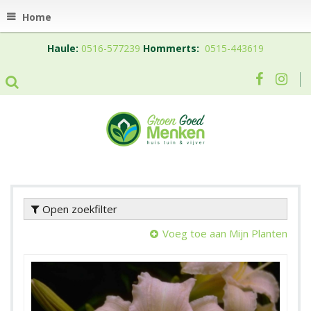
Home
Haule:
0516-577239
Hommerts:
0515-443619
Open zoekfilter
Voeg toe aan Mijn Planten