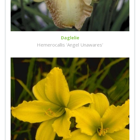
Daglelie
Hemerocallis 'Angel Unawares'