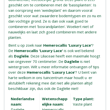
geschikt om te combineren met de 'basisplanten'. Is
van oorsprong een 'weideplant' en daarom vooral
geschikt voor wat zwaardere bodemtypen en zo nu en
dan vochtige grond. Ze is dan ook vaak goed te
combineren met 'bosrandplanten'. Woekert niet of
nauwelijks en laat zich goed combineren met andere
planten.
Bent u op zoek naar
Hemerocallis 'Luxury Lace'
?
De
Hemerocallis 'Luxury Lace'
is ook wel bekend
als
Daglelie
. Deze Liliaceae heeft een maximale hoogt
van ongeveer 70 centimeter. De
Daglelie
is niet
wintergroen. Wilt u meer informatie ontvangen of tips
over deze
Hemerocallis 'Luxury Lace'
? U bent van
harte welkom in ons tuincentrum maar houdt u er
alstublieft rekening mee dat niet alle planten altijd
beschikbaar zijn, dus ook de Daglelie niet!
Nederlandse
Wetenschapp
Type plant:
naam:
elijke naam:
Vaste plant
Daglelie
Hemerocallis