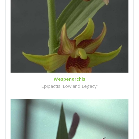
Wespenorchis
Epipactis 'Lowland Legacy'