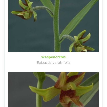
Wespenorchis
Epipactis veratrifolia