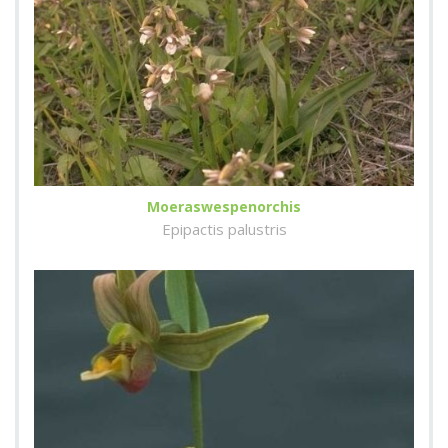
Moeraswespenorchis
Epipactis palustris