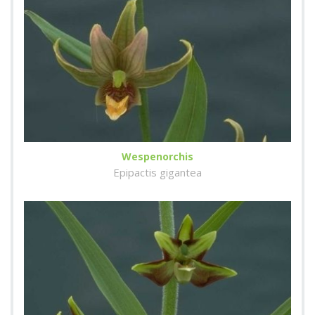
Wespenorchis
Epipactis gigantea