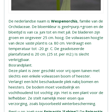
De nederlandse naam is
Wespenorchis
, familie van de
Orchidaceae. De bloemkleur is geel+purp.+groen en de
bloeitijd is van ca. juni tot en met juli. De bladeren zijn
groen en ongeveer 25 cm. hoog. De volwassen hoogte
van deze
vaste plant
is ca. 80 cm. Verdraagt een
temperatuur tot -20 gr. C. De geadviseerde
plantafstand is 20 cm. (25 st. per m2.) Is slecht
verkrijgbaar.
Bosrandplant.
Deze plant is zeer geschikt voor vrij open tuinen met
slechts een enkele volwassen boom of heester.
Verlangt een licht beschaduwde plek nabij bomen en
heesters. De bodem moet voedselrijk en
vochthoudend tot vochtig zijn. Het is een plant voor de
liefhebber. Ze stelt namelijk meer eisen qua
verzorging, zoals bijvoorbeeld winterbescherming.
Bent u op zoek naar
Epipactis 'Sabine'
? De
Epipactis