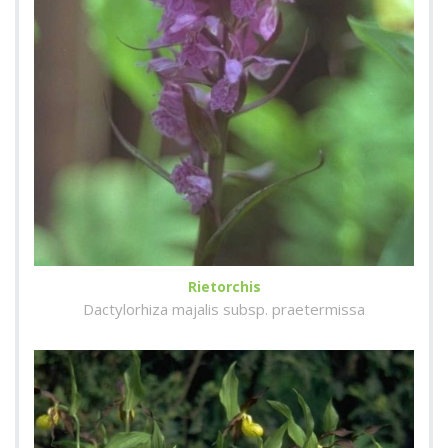
Rietorchis
Dactylorhiza majalis subsp. praetermissa