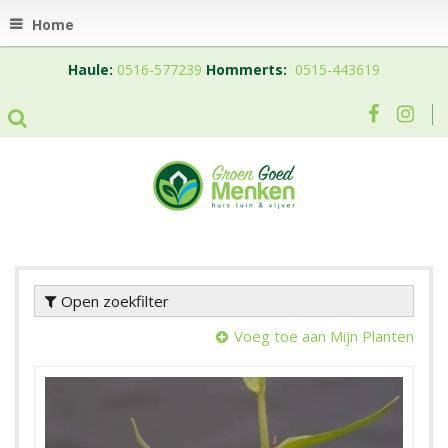
Home
Haule:
0516-577239
Hommerts:
0515-443619
Open zoekfilter
Voeg toe aan Mijn Planten