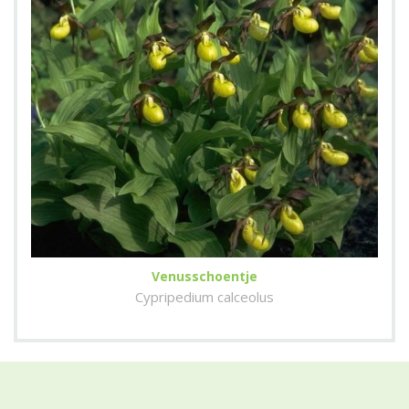
Venusschoentje
Cypripedium calceolus