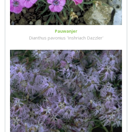
Pauwanjer
Dianthus pavonius 'Inshriach Dazzler'