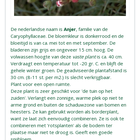
De nederlandse naam is
Anjer
, familie van de
Caryophyllaceae. De bloemkleur is donkerrood en de
bloeitijd is van ca. mei tot en met september. De
bladeren zijn grijs en ongeveer 15 cm. hoog. De
volwassen hoogte van deze
vaste plant
is ca. 40 cm.
Verdraagt een temperatuur tot -20 gr. C. en blijft de
gehele winter groen. De geadviseerde plantafstand is
30 cm. (8-11 st. per m2.) Is slecht verkrijgbaar.
Plant voor een open ruimte.
Deze plant is zeer geschikt voor 'de tuin op het
zuiden'. Verlangt een zonnige, warme plek op niet te
arme grond en buiten de schaduwzone van bomen en
heesters. Ze kan gebruikt worden als borderplant,
want ze laat zich eenvoudig combineren. Ze is ook te
combineren met 'rotsplanten' als de bodem ter
plaatse maar niet te droog is. Geeft een goede
snijbloem.