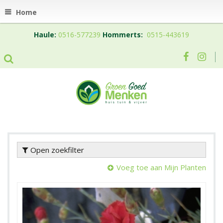
Home
Haule:
0516-577239
Hommerts:
0515-443619
Open zoekfilter
Voeg toe aan Mijn Planten