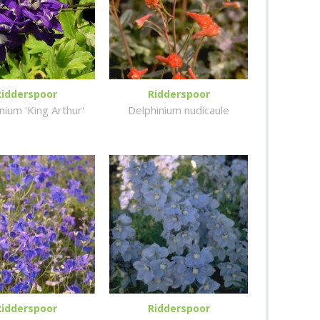
Ridderspoor
Ridderspoor
nium 'King Arthur'
Delphinium nudicaule
Ridderspoor
Ridderspoor