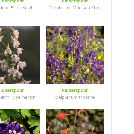
Ridderspoor
Ridderspoor
ium 'Black Knight'
Delphinium 'Chelsea Star'
Ridderspoor
Ridderspoor
nium 'Moerheimii'
Delphinium tricorne