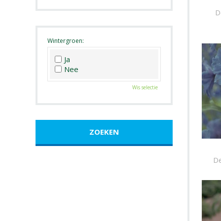
Roze
D
Wit
Zwart
Wintergroen:
Ja
Nee
Wis selectie
De