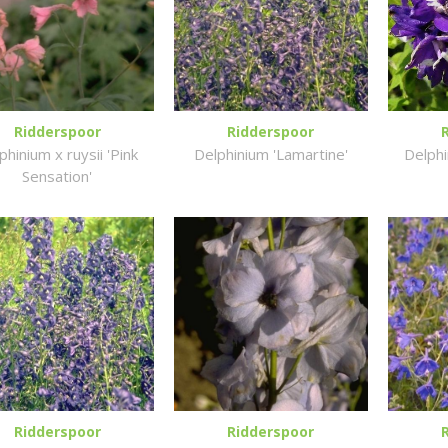
Ridderspoor
Ridderspoor
phinium x ruysii 'Pink
Delphinium 'Lamartine'
Delphi
Sensation'
Ridderspoor
Ridderspoor