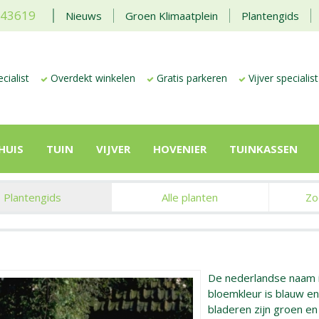
443619
Nieuws
Groen Klimaatplein
Plantengids
cialist
Overdekt winkelen
Gratis parkeren
Vijver specialist
HUIS
TUIN
VIJVER
HOVENIER
TUINKASSEN
Plantengids
Alle planten
Zo
De nederlandse naam 
bloemkleur is blauw en d
bladeren zijn groen e