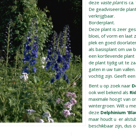
deze
vaste plant
is ca.
De geadviseerde planta
verkrijgbaar.
Borderplant.
Deze plant is zeer gesc
bloei, of vorm en laat
plek en goed doorlaten
als basisplant om uw 
een kortlevende plant 
de plant tijdig uit te
gaten in uw tuin valle
vochtig zijn. Geeft ee
Bent u op zoek naar
D
ook wel bekend als
Ri
maximale hoogt van o
wintergroen. Wilt u me
deze
Delphinium 'Bla
maar houdt u er alstubl
beschikbaar zijn, dus 