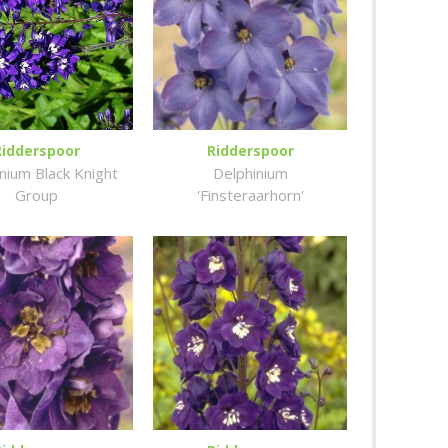
Ridderspoor
Ridderspoor
nium Black Knight
Delphinium
Group
'Finsteraarhorn'