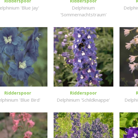
Ridderspoor
Ridderspoor
elphinium 'Blue Jay'
Delphinium
Delphin
'Sommernachtstraum'
Ridderspoor
Ridderspoor
lphinium 'Blue Bird'
Delphinium 'Schildknappe'
Delphi