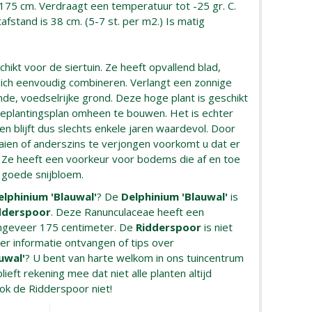
 175 cm. Verdraagt een temperatuur tot -25 gr. C.
fstand is 38 cm. (5-7 st. per m2.) Is matig
hikt voor de siertuin. Ze heeft opvallend blad,
 zich eenvoudig combineren. Verlangt een zonnige
de, voedselrijke grond. Deze hoge plant is geschikt
beplantingsplan omheen te bouwen. Het is echter
en blijft dus slechts enkele jaren waardevol. Door
 zaaien of anderszins te verjongen voorkomt u dat er
n. Ze heeft een voorkeur voor bodems die af en toe
n goede snijbloem.
elphinium 'Blauwal'
? De
Delphinium 'Blauwal'
is
dderspoor
. Deze Ranunculaceae heeft een
ngeveer 175 centimeter. De
Ridderspoor
is niet
er informatie ontvangen of tips over
uwal'
? U bent van harte welkom in ons tuincentrum
ieft rekening mee dat niet alle planten altijd
ook de Ridderspoor niet!