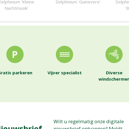
Delphinium 'Kleine
Delphinium 'Guinevere'
Delphi
Nachtmusik'
'
ratis parkeren
Vijver specialist
Diverse
windscherme
Wilt u regelmatig onze digitale
ieuwsbrief
nieuwsbrief ontvangen? Meldt