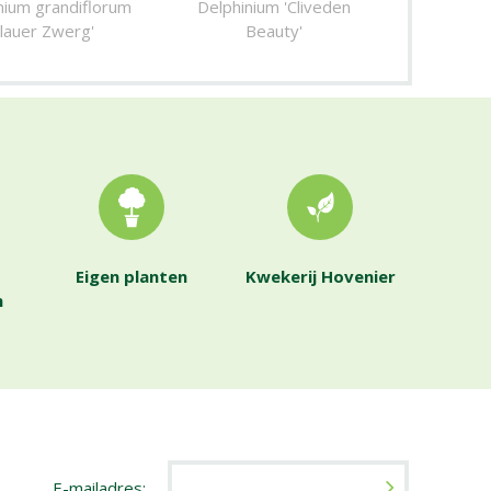
nium grandiflorum
Delphinium 'Cliveden
Blauer Zwerg'
Beauty'
Eigen planten
Kwekerij Hovenier
n
E-mailadres: