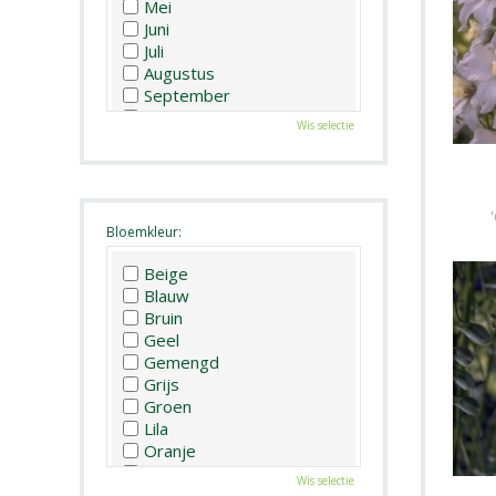
Mei
Juni
Juli
Augustus
September
Oktober
Wis selectie
November
December
Bloemkleur:
Beige
Blauw
Bruin
Geel
Gemengd
Grijs
Groen
Lila
Oranje
Paars
Wis selectie
Rood