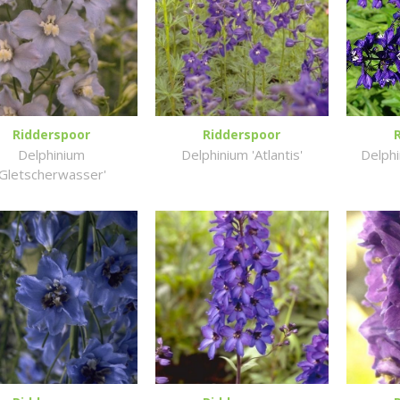
Ridderspoor
Ridderspoor
Delphinium
Delphinium 'Atlantis'
Delphi
'Gletscherwasser'