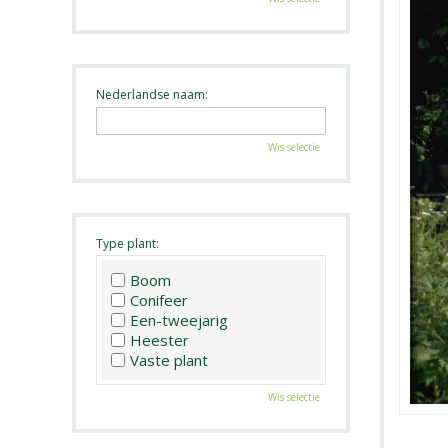
Nederlandse naam:
Wis selectie
Type plant:
Boom
Conifeer
Een-tweejarig
Heester
Vaste plant
Wis selectie