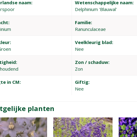
rlandse naam:
Wetenschappelijke naam:
erspoor
Delphinium 'Blauwal'
cht:
Familie:
inium
Ranunculaceae
leur:
Veelkleurig blad:
Groen
Nee
tigheid:
Zon / schaduw:
thoudend
Zon
te in CM:
Giftig:
Nee
tgelijke planten