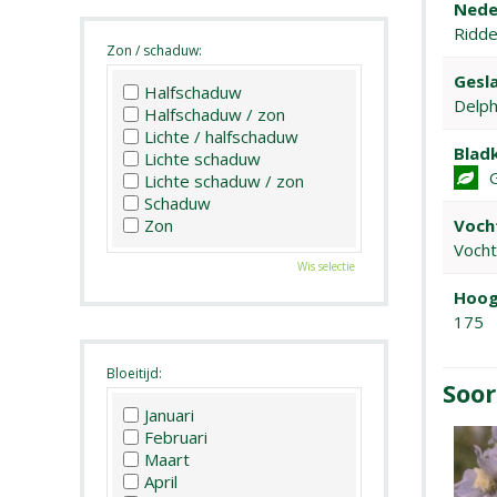
Nede
Ridd
Zon / schaduw:
Gesla
Halfschaduw
Delph
Halfschaduw / zon
Lichte / halfschaduw
Bladk
Lichte schaduw
Lichte schaduw / zon
Schaduw
Zon
Voch
Voch
Wis selectie
Hoog
175
Bloeitijd:
Soor
Januari
Februari
Maart
April