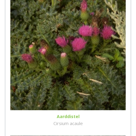
Aarddistel
Cirsium acaule