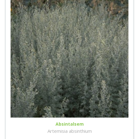
Absintalsem
Artemisia absinthium