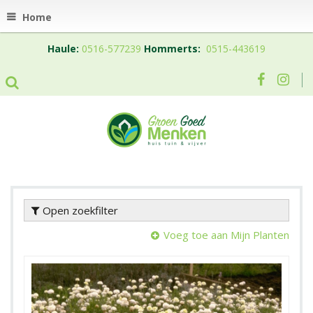
Home
Haule:
0516-577239
Hommerts:
0515-443619
Open zoekfilter
Voeg toe aan Mijn Planten