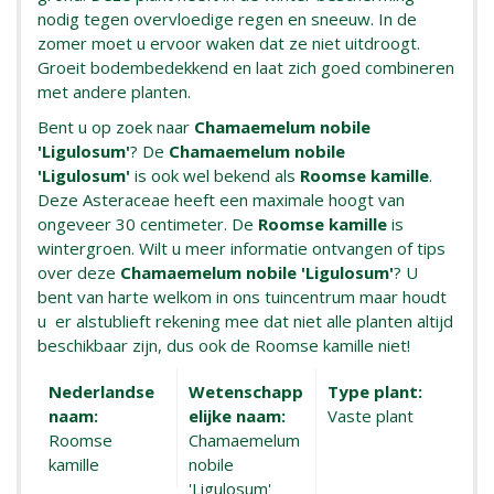
nodig tegen overvloedige regen en sneeuw. In de
zomer moet u ervoor waken dat ze niet uitdroogt.
Groeit bodembedekkend en laat zich goed combineren
met andere planten.
Bent u op zoek naar
Chamaemelum nobile
'Ligulosum'
? De
Chamaemelum nobile
'Ligulosum'
is ook wel bekend als
Roomse kamille
.
Deze Asteraceae heeft een maximale hoogt van
ongeveer 30 centimeter. De
Roomse kamille
is
wintergroen. Wilt u meer informatie ontvangen of tips
over deze
Chamaemelum nobile 'Ligulosum'
? U
bent van harte welkom in ons tuincentrum maar houdt
u er alstublieft rekening mee dat niet alle planten altijd
beschikbaar zijn, dus ook de Roomse kamille niet!
Nederlandse
Wetenschapp
Type plant:
naam:
elijke naam:
Vaste plant
Roomse
Chamaemelum
kamille
nobile
'Ligulosum'