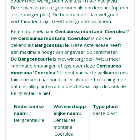
bodem met weinig boomwortels in haar nabijheid.
Deze plant is ook te gebruiken als borderplant (op een
iets zonniger plek). De bodem moet dan wel goed
vochthoudend zijn. Geeft een goede snijbloem.
Bent u op zoek naar
Centaurea montana 'Coerulea'
?
De
Centaurea montana 'Coerulea'
is ook wel
bekend als
Bergcentaurie
. Deze Asteraceae heeft
een maximale hoogt van ongeveer 50 centimeter.
De
Bergcentaurie
is niet wintergroen. Wilt u meer
informatie ontvangen of tips over deze
Centaurea
montana 'Coerulea'
? U bent van harte welkom in ons
tuincentrum maar houdt u er alstublieft rekening mee
dat niet alle planten altijd beschikbaar zijn, dus ook de
Bergcentaurie niet!
Nederlandse
Wetenschapp
Type plant:
naam:
elijke naam:
Vaste plant
Bergcentaurie
Centaurea
montana
'Coerulea'