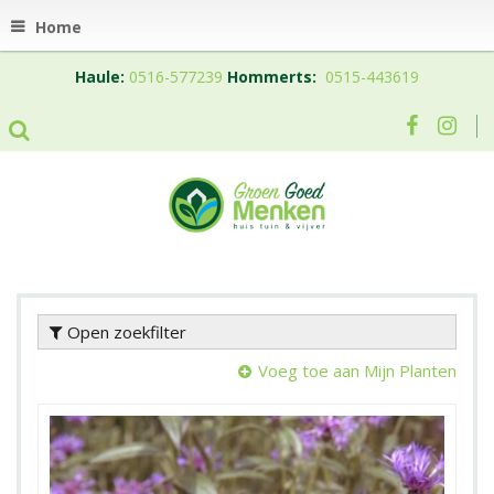
Home
Haule:
0516-577239
Hommerts:
0515-443619
Open zoekfilter
Voeg toe aan Mijn Planten