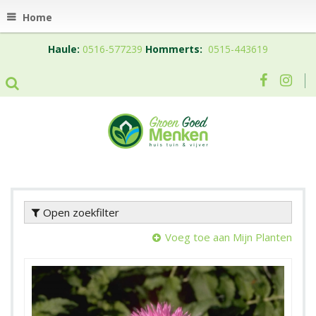
Home
Haule:
0516-577239
Hommerts:
0515-443619
Open zoekfilter
Voeg toe aan Mijn Planten