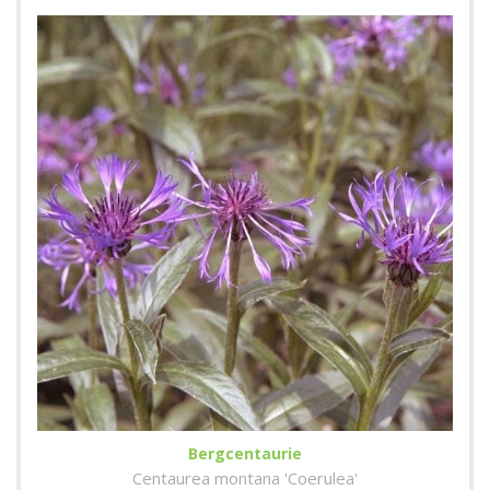
Bergcentaurie
Centaurea montana 'Coerulea'