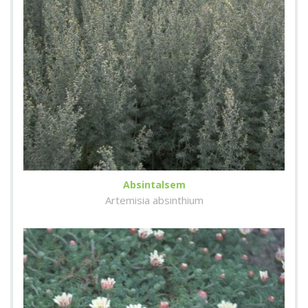
Absintalsem
Artemisia absinthium