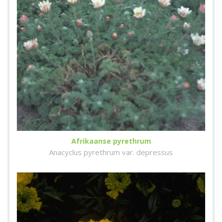
Afrikaanse pyrethrum
Anacyclus pyrethrum var. depressus