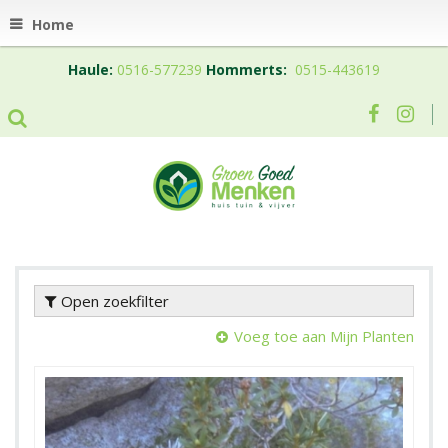
Home
Haule:
0516-577239
Hommerts:
0515-443619
Open zoekfilter
Voeg toe aan Mijn Planten