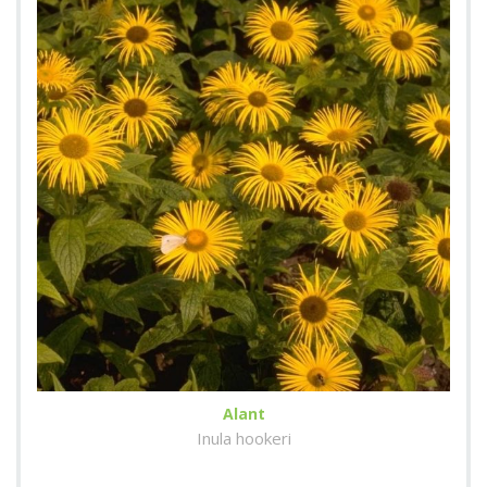
Alant
Inula hookeri