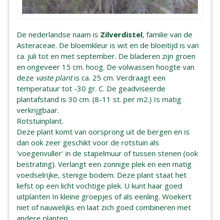
De nederlandse naam is
Zilverdistel
, familie van de
Asteraceae. De bloemkleur is wit en de bloeitijd is van
ca. juli tot en met september. De bladeren zijn groen
en ongeveer 15 cm. hoog. De volwassen hoogte van
deze
vaste plant
is ca. 25 cm. Verdraagt een
temperatuur tot -30 gr. C. De geadviseerde
plantafstand is 30 cm. (8-11 st. per m2.) Is matig
verkrijgbaar.
Rotstuinplant.
Deze plant komt van oorsprong uit de bergen en is
dan ook zeer geschikt voor de rotstuin als
'voegenvuller' in de stapelmuur of tussen stenen (ook
bestrating). Verlangt een zonnige plek en een matig
voedselrijke, stenige bodem. Deze plant staat het
liefst op een licht vochtige plek. U kunt haar goed
uitplanten In kleine groepjes of als eenling. Woekert
niet of nauwelijks en laat zich goed combineren met
andere planten.