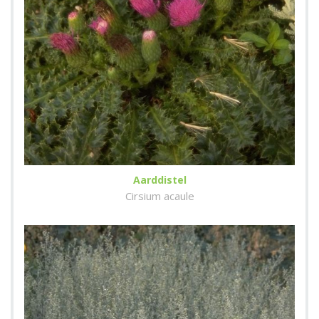
Aarddistel
Cirsium acaule