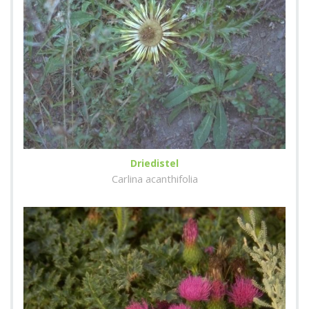
Driedistel
Carlina acanthifolia