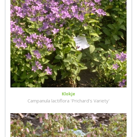
Klokje
Campanula lactiflora 'Prichard's Variety'