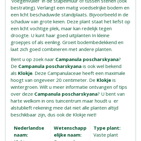
'voegenvuller' in de stapelmuur of tussen stenen (ook
bestrating). Verlangt een matig voedselrijke bodem en
een licht beschaduwde standplaats. Bijvoorbeeld in de
schaduw van grote keien. Deze plant staat het liefst op
een licht vochtige plek, maar kan redelijk tegen
droogte. U kunt haar goed uitplanten In kleine
groepjes of als eenling. Groeit bodembedekkend en
laat zich goed combineren met andere planten.
Bent u op zoek naar
Campanula poscharskyana
?
De
Campanula poscharskyana
is ook wel bekend
als
Klokje
. Deze Campanulaceae heeft een maximale
hoogt van ongeveer 20 centimeter. De
Klokje
is
wintergroen. Wilt u meer informatie ontvangen of tips
over deze
Campanula poscharskyana
? U bent van
harte welkom in ons tuincentrum maar houdt u er
alstublieft rekening mee dat niet alle planten altijd
beschikbaar zijn, dus ook de Klokje niet!
Nederlandse
Wetenschapp
Type plant:
naam:
elijke naam:
Vaste plant