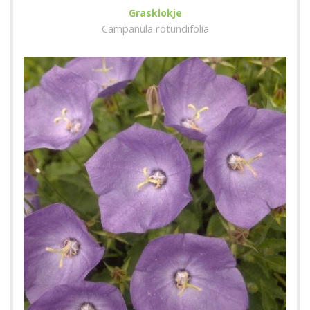
Grasklokje
Campanula rotundifolia