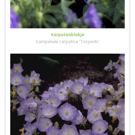
Karpatenklokje
Campanula carpatica 'Torpedo'