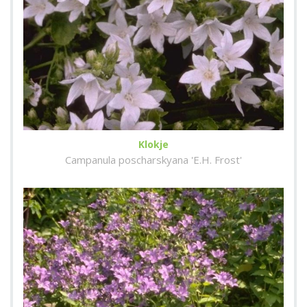
Klokje
Campanula poscharskyana 'E.H. Frost'