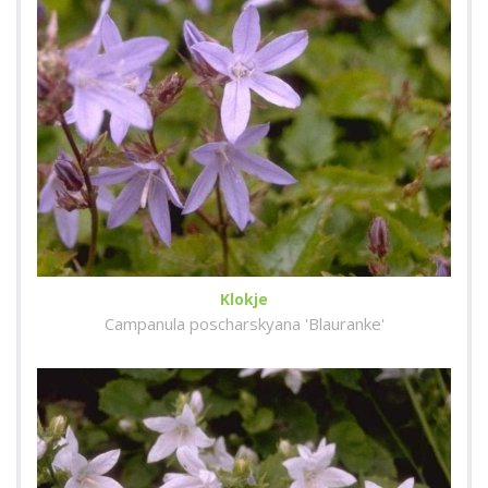
Klokje
Campanula poscharskyana 'Blauranke'