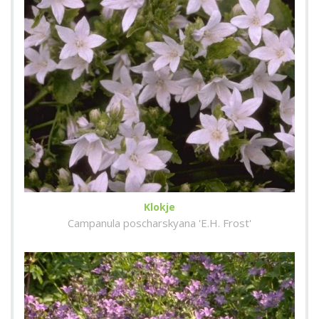
Klokje
Campanula poscharskyana 'E.H. Frost'