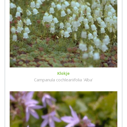
Klokje
Campanula cochleariifolia 'Alba'