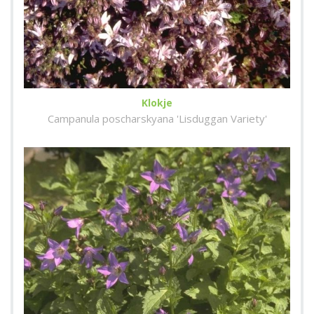
Klokje
Campanula poscharskyana 'Lisduggan Variety'