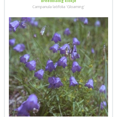
Breedbladig klokje
Campanula latifolia 'Gloaming'