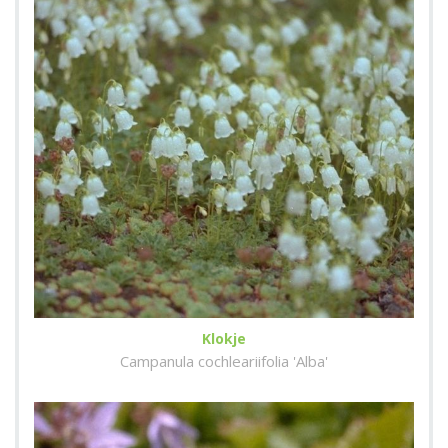
Klokje
Campanula cochleariifolia 'Alba'