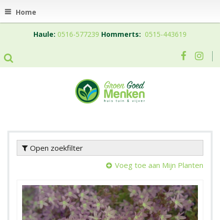
Home
Haule:
0516-577239
Hommerts:
0515-443619
Open zoekfilter
Voeg toe aan Mijn Planten