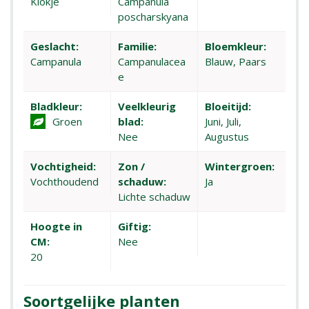
Klokje
Campanula
poscharskyana
Geslacht:
Familie:
Bloemkleur:
Campanula
Campanulacea
Blauw, Paars
e
Bladkleur:
Veelkleurig
Bloeitijd:
Groen
blad:
Juni, Juli,
Nee
Augustus
Vochtigheid:
Zon /
Wintergroen:
Vochthoudend
schaduw:
Ja
Lichte schaduw
Hoogte in
Giftig:
CM:
Nee
20
Soortgelijke planten