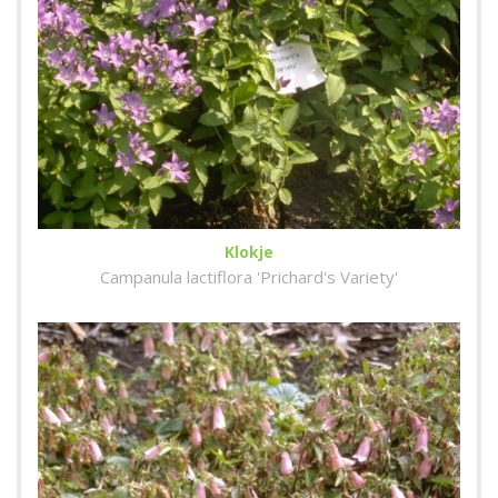
Klokje
Campanula lactiflora 'Prichard's Variety'