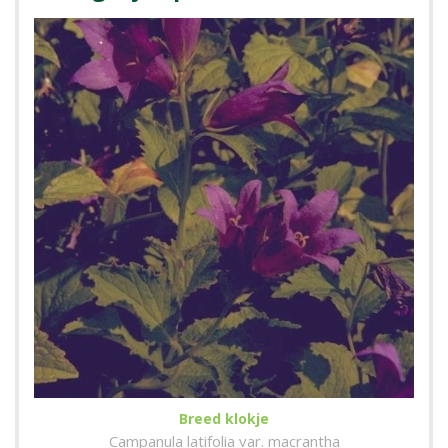
Breed klokje
Campanula latifolia var. macrantha