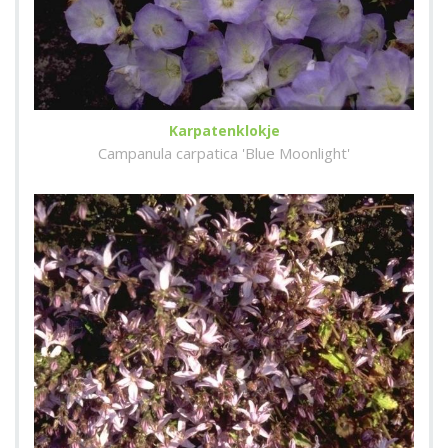
Karpatenklokje
Campanula carpatica 'Blue Moonlight'