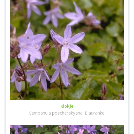
Klokje
Campanula poscharskyana 'Blauranke'