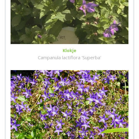
Klokje
Campanula lactiflora 'Superba'