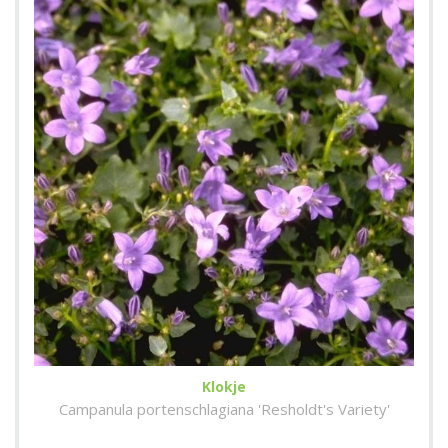
Klokje
Campanula portenschlagiana 'Resholdt's Variety'