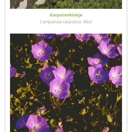
Karpatenklokje
Campanula carpatica 'Alba'