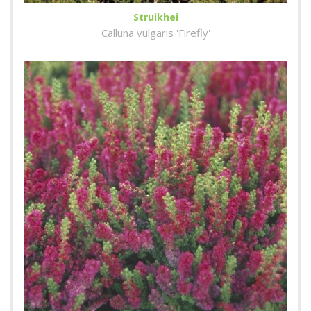
Struikhei
Calluna vulgaris 'Firefly'