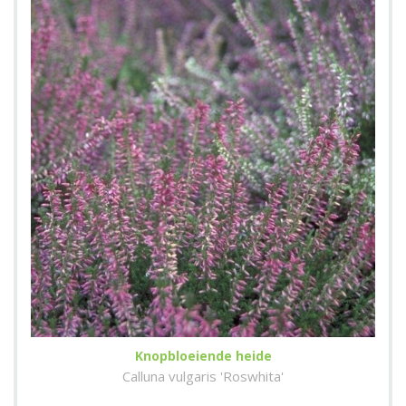
Knopbloeiende heide
Calluna vulgaris 'Roswhita'