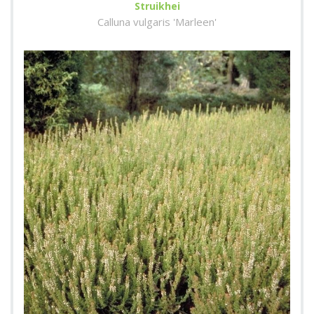
Struikhei
Calluna vulgaris 'Marleen'