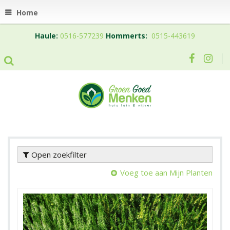
Home
Haule:
0516-577239
Hommerts:
0515-443619
Open zoekfilter
Voeg toe aan Mijn Planten