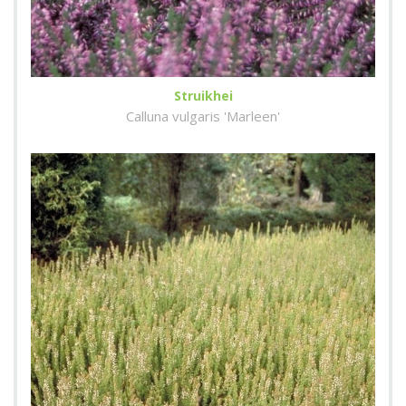
Struikhei
Calluna vulgaris 'Marleen'