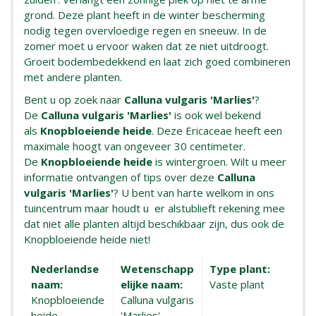
grond. Deze plant heeft in de winter bescherming
nodig tegen overvloedige regen en sneeuw. In de
zomer moet u ervoor waken dat ze niet uitdroogt.
Groeit bodembedekkend en laat zich goed combineren
met andere planten.
Bent u op zoek naar
Calluna vulgaris 'Marlies'
?
De
Calluna vulgaris 'Marlies'
is ook wel bekend
als
Knopbloeiende heide
. Deze Ericaceae heeft een
maximale hoogt van ongeveer 30 centimeter.
De
Knopbloeiende heide
is wintergroen. Wilt u meer
informatie ontvangen of tips over deze
Calluna
vulgaris 'Marlies'
? U bent van harte welkom in ons
tuincentrum maar houdt u er alstublieft rekening mee
dat niet alle planten altijd beschikbaar zijn, dus ook de
Knopbloeiende heide niet!
Nederlandse
Wetenschapp
Type plant:
naam:
elijke naam:
Vaste plant
Knopbloeiende
Calluna vulgaris
heide
'Marlies'