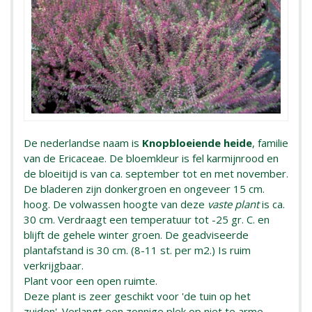
De nederlandse naam is
Knopbloeiende heide
, familie
van de Ericaceae. De bloemkleur is fel karmijnrood en
de bloeitijd is van ca. september tot en met november.
De bladeren zijn donkergroen en ongeveer 15 cm.
hoog. De volwassen hoogte van deze
vaste plant
is ca.
30 cm. Verdraagt een temperatuur tot -25 gr. C. en
blijft de gehele winter groen. De geadviseerde
plantafstand is 30 cm. (8-11 st. per m2.) Is ruim
verkrijgbaar.
Plant voor een open ruimte.
Deze plant is zeer geschikt voor 'de tuin op het
zuiden'. Verlangt een zonnige plek op niet te arme