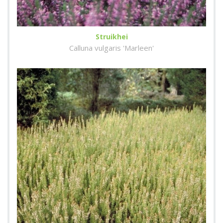
Struikhei
Calluna vulgaris 'Marleen'