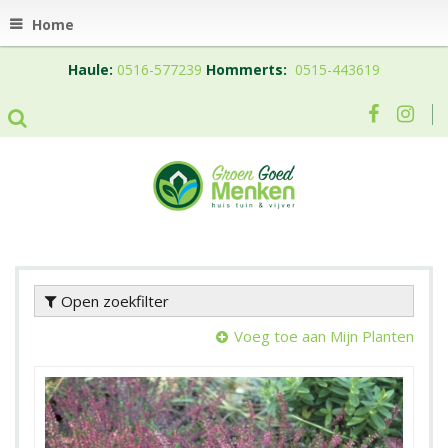
Home
Haule:
0516-577239
Hommerts:
0515-443619
Open zoekfilter
Voeg toe aan Mijn Planten