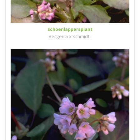
Schoenlappersplant
Bergenia x schmidtii