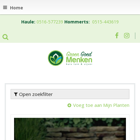
Home
Haule:
0516-577239
Hommerts:
0515-443619
Open zoekfilter
Voeg toe aan Mijn Planten