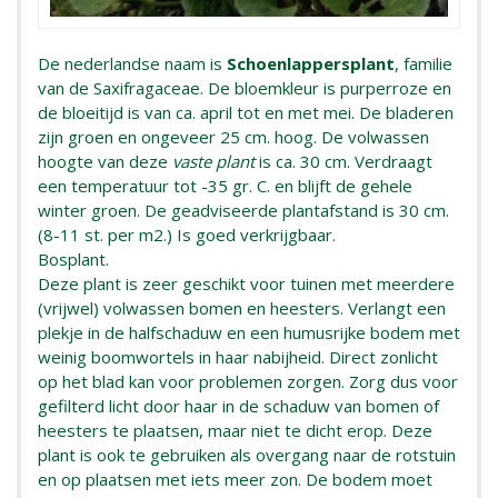
De nederlandse naam is
Schoenlappersplant
, familie
van de Saxifragaceae. De bloemkleur is purperroze en
de bloeitijd is van ca. april tot en met mei. De bladeren
zijn groen en ongeveer 25 cm. hoog. De volwassen
hoogte van deze
vaste plant
is ca. 30 cm. Verdraagt
een temperatuur tot -35 gr. C. en blijft de gehele
winter groen. De geadviseerde plantafstand is 30 cm.
(8-11 st. per m2.) Is goed verkrijgbaar.
Bosplant.
Deze plant is zeer geschikt voor tuinen met meerdere
(vrijwel) volwassen bomen en heesters. Verlangt een
plekje in de halfschaduw en een humusrijke bodem met
weinig boomwortels in haar nabijheid. Direct zonlicht
op het blad kan voor problemen zorgen. Zorg dus voor
gefilterd licht door haar in de schaduw van bomen of
heesters te plaatsen, maar niet te dicht erop. Deze
plant is ook te gebruiken als overgang naar de rotstuin
en op plaatsen met iets meer zon. De bodem moet