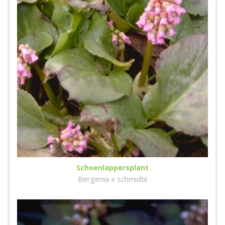
Schoenlappersplant
Bergenia x schmidtii