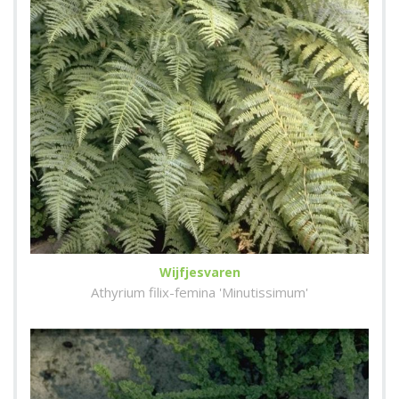
Wijfjesvaren
Athyrium filix-femina 'Minutissimum'