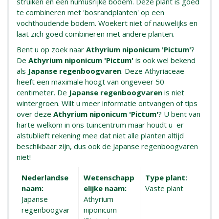
struiken en een humusrijke bodem. Deze plant is goed
te combineren met 'bosrandplanten' op een
vochthoudende bodem. Woekert niet of nauwelijks en
laat zich goed combineren met andere planten.
Bent u op zoek naar
Athyrium niponicum 'Pictum'
?
De
Athyrium niponicum 'Pictum'
is ook wel bekend
als
Japanse regenboogvaren
. Deze Athyriaceae
heeft een maximale hoogt van ongeveer 50
centimeter. De
Japanse regenboogvaren
is niet
wintergroen. Wilt u meer informatie ontvangen of tips
over deze
Athyrium niponicum 'Pictum'
? U bent van
harte welkom in ons tuincentrum maar houdt u er
alstublieft rekening mee dat niet alle planten altijd
beschikbaar zijn, dus ook de Japanse regenboogvaren
niet!
Nederlandse
Wetenschapp
Type plant:
naam:
elijke naam:
Vaste plant
Japanse
Athyrium
regenboogvar
niponicum