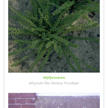
Wijfjesvaren
Athyrium filix-femina 'Frizelliae'