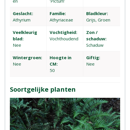
en
'Pictum'
Geslacht:
Familie:
Bladkleur:
Athyrium
Athyriaceae
Grijs, Groen
Veelkleurig
Vochtigheid:
Zon /
blad:
Vochthoudend
schaduw:
Nee
Schaduw
Wintergroen:
Hoogte in
Giftig:
Nee
CM:
Nee
50
Soortgelijke planten