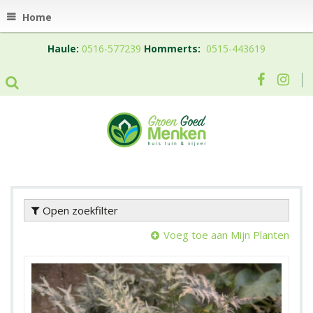
Home
Haule:
0516-577239
Hommerts:
0515-443619
Open zoekfilter
Voeg toe aan Mijn Planten