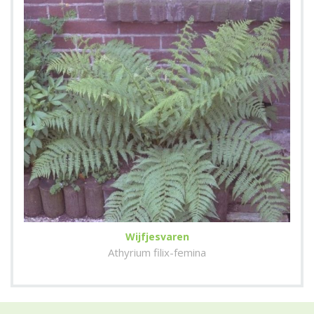
Wijfjesvaren
Athyrium filix-femina