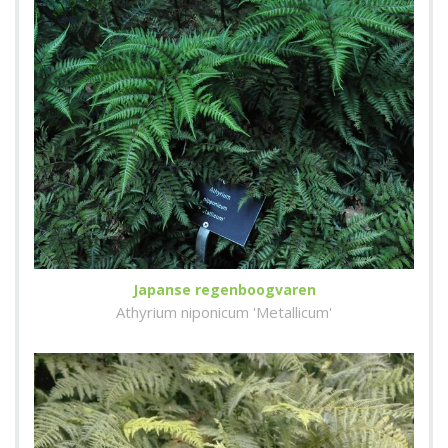
Japanse regenboogvaren
Athyrium niponicum 'Metallicum'