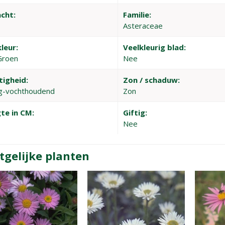
cht:
Familie:
Asteraceae
leur:
Veelkleurig blad:
Groen
Nee
tigheid:
Zon / schaduw:
g-vochthoudend
Zon
te in CM:
Giftig:
Nee
tgelijke planten