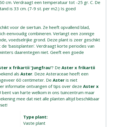
 60 cm. Verdraagt een temperatuur tot -25 gr. C. De
and is 33 cm. (7-9 st. per m2.) Is goed
hikt voor de siertuin. Ze heeft opvallend blad,
 zich eenvoudig combineren. Verlangt een zonnige
de, voedselrijke grond. Deze plant is zeer geschikt
de 'basisplanten'. Verdraagt korte periodes van
winters daarentegen niet. Geeft een goede
ster x frikartii 'Jungfrau'
? De
Aster x frikartii
bekend als
Aster
. Deze Asteraceae heeft een
ngeveer 60 centimeter. De
Aster
is niet
eer informatie ontvangen of tips over deze
Aster x
U bent van harte welkom in ons tuincentrum maar
rekening mee dat niet alle planten altijd beschikbaar
niet!
Type plant:
Vaste plant