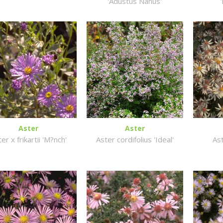
'Adustus Nanus'
Aster
Aster
er x frikartii 'M?nch'
Aster cordifolius 'Ideal'
Ast