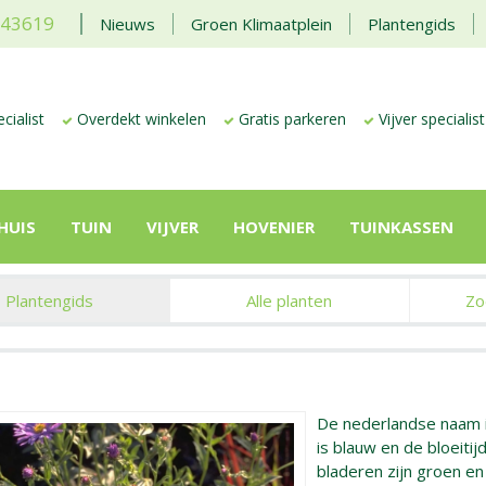
443619
Nieuws
Groen Klimaatplein
Plantengids
cialist
Overdekt winkelen
Gratis parkeren
Vijver specialist
HUIS
TUIN
VIJVER
HOVENIER
TUINKASSEN
Plantengids
Alle planten
Zo
De nederlandse naam 
is blauw en de bloeitij
bladeren zijn groen e