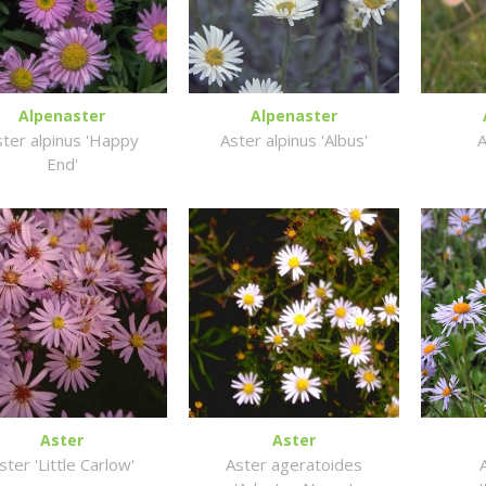
Alpenaster
Alpenaster
ster alpinus 'Happy
Aster alpinus 'Albus'
A
End'
Aster
Aster
ster 'Little Carlow'
Aster ageratoides