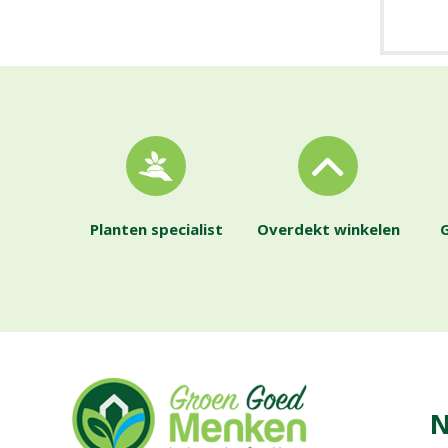
Planten specialist
Overdekt winkelen
G
N