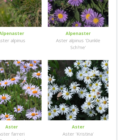
Alpenaster
Alpenaster
ster alpinus
Aster alpinus 'Dunkle
Sch?ne'
Aster
Aster
Aster farreri
Aster 'Kristina'