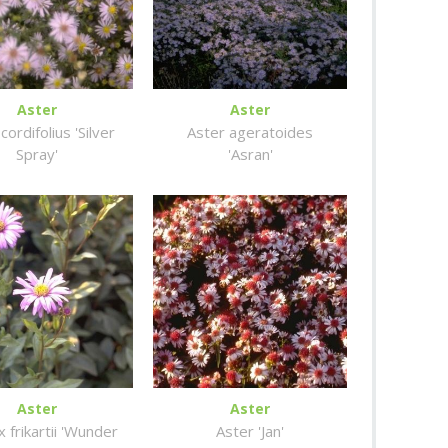
Aster
Aster
cordifolius 'Silver
Aster ageratoides
Spray'
'Asran'
Aster
Aster
x frikartii 'Wunder
Aster 'Jan'