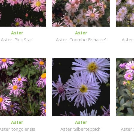
Aster
Aster
Aster 'Pink Star'
Aster 'Coombe Fishacre'
Aster 
Aster
Aster
Aster tongolensis
Aster 'Silberteppich'
Aster 