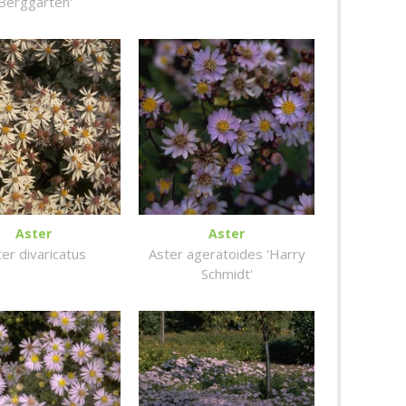
'Berggarten'
Aster
Aster
er divaricatus
Aster ageratoides 'Harry
Schmidt'