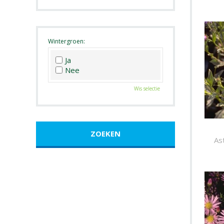
Roze
Wit
Zwart
Wintergroen:
Ja
Nee
Wis selectie
Ast