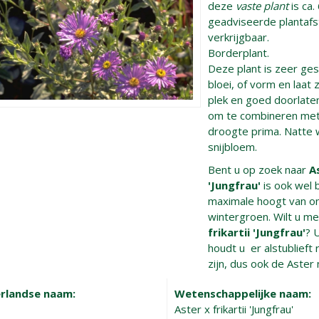
deze
vaste plant
is ca.
geadviseerde plantafst
verkrijgbaar.
Borderplant.
Deze plant is zeer gesc
bloei, of vorm en laat
plek en goed doorlaten
om te combineren met 
droogte prima. Natte 
snijbloem.
Bent u op zoek naar
A
'Jungfrau'
is ook wel 
maximale hoogt van o
wintergroen. Wilt u m
frikartii 'Jungfrau'
? 
houdt u er alstublieft 
zijn, dus ook de Aster 
rlandse naam:
Wetenschappelijke naam:
Aster x frikartii 'Jungfrau'