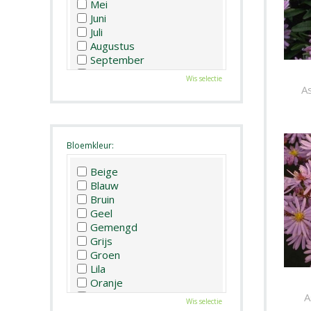
Mei
Juni
Juli
Augustus
September
Oktober
Wis selectie
November
A
December
Bloemkleur:
Beige
Blauw
Bruin
Geel
Gemengd
Grijs
Groen
Lila
Oranje
Paars
A
Wis selectie
Rood